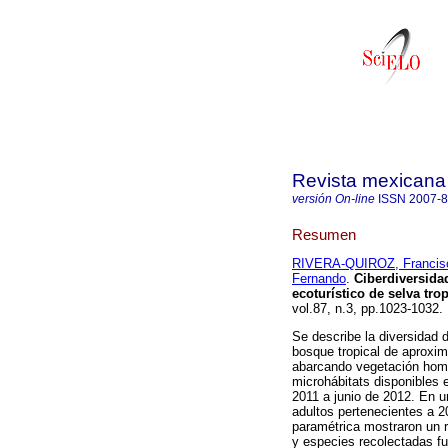
Revista mexicana 
versión On-line
ISSN
2007-
Resumen
RIVERA-QUIROZ, Francis
Fernando
.
Ciberdiversida
ecoturístico de selva trop
vol.87, n.3, pp.1023-1032
Se describe la diversidad
bosque tropical de aproxi
abarcando vegetación hom
microhábitats disponibles 
2011 a junio de 2012. En 
adultos pertenecientes a 
paramétrica mostraron un 
y especies recolectadas f