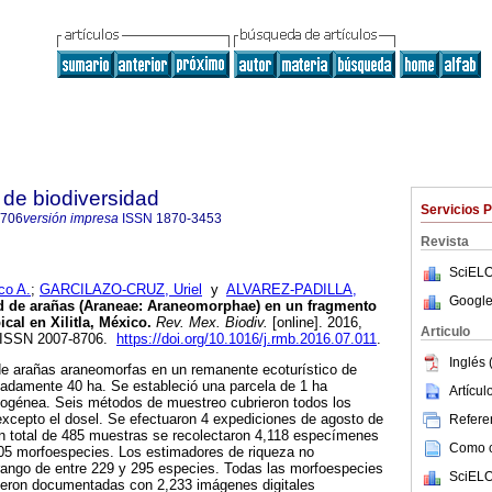
de biodiversidad
Servicios 
8706
versión impresa
ISSN
1870-3453
Revista
SciELO
co A.
;
GARCILAZO-CRUZ, Uriel
y
ALVAREZ-PADILLA,
Google
d de arañas (Araneae: Araneomorphae) en un fragmento
ical en Xilitla, México.
Rev. Mex. Biodiv.
[online]. 2016,
Articulo
. ISSN 2007-8706.
https://doi.org/10.1016/j.rmb.2016.07.011
.
Inglés 
 de arañas araneomorfas en un remanente ecoturístico de
madamente 40 ha. Se estableció una parcela de 1 ha
Artícu
ogénea. Seis métodos de muestreo cubrieron todos los
excepto el dosel. Se efectuaron 4 expediciones de agosto de
Referen
un total de 485 muestras se recolectaron 4,118 especímenes
Como ci
205 morfoespecies. Los estimadores de riqueza no
rango de entre 229 y 295 especies. Todas las morfoespecies
SciELO
ueron documentadas con 2,233 imágenes digitales