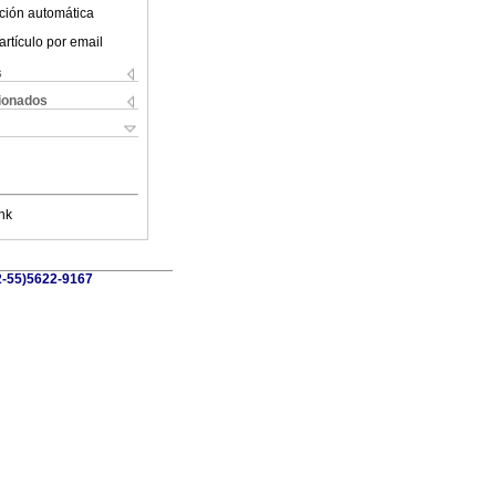
ción automática
artículo por email
s
cionados
nk
52-55)5622-9167