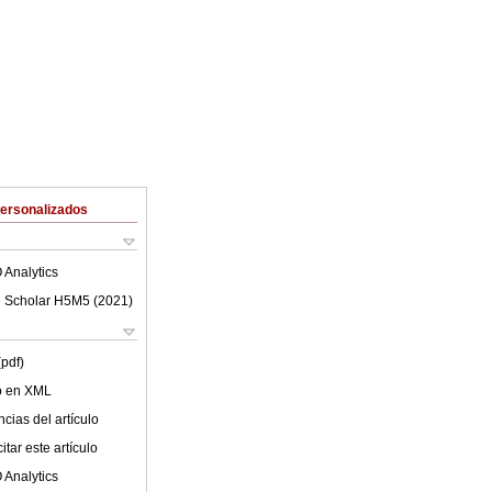
Personalizados
 Analytics
 Scholar H5M5 (
2021
)
(pdf)
lo en XML
cias del artículo
tar este artículo
 Analytics