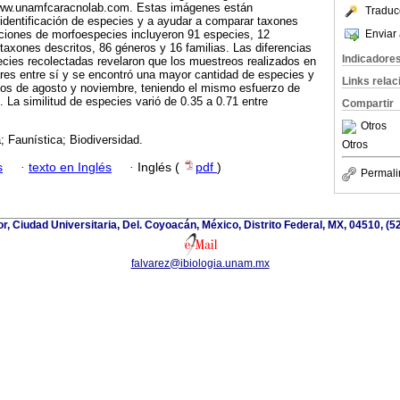
 www.unamfcaracnolab.com. Estas imágenes están
Traduc
identificación de especies y a ayudar a comparar taxones
Enviar 
icaciones de morfoespecies incluyeron 91 especies, 12
taxones descritos, 86 géneros y 16 familias. Las diferencias
Indicadore
ecies recolectadas revelaron que los muestreos realizados en
ares entre sí y se encontró una mayor cantidad de especies y
Links rela
os de agosto y noviembre, teniendo el mismo esfuerzo de
 La similitud de especies varió de 0.35 a 0.71 entre
Compartir
Otros
; Faunística; Biodiversidad.
Otros
s
·
texto en Inglés
·
Inglés (
pdf
)
Permali
ior, Ciudad Universitaria, Del. Coyoacán, México, Distrito Federal, MX, 04510, (
falvarez@ibiologia.unam.mx