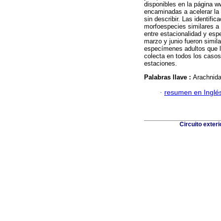
disponibles en la página
encaminadas a acelerar la 
sin describir. Las identif
morfoespecies similares a 
entre estacionalidad y esp
marzo y junio fueron simil
especímenes adultos que l
colecta en todos los casos.
estaciones.
Palabras llave :
Arachnida
·
resumen en Inglé
Circuito exter