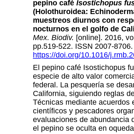
pepino café
Isostichopus fu
(Holothuroidea: Echinoderm
muestreos diurnos con resp
nocturnos en el golfo de Cali
Mex. Biodiv.
[online]. 2016, vo
pp.519-522. ISSN 2007-8706
https://doi.org/10.1016/j.rmb.
El pepino café Isostichopus f
especie de alto valor comerci
federal. La pesquería se desar
California, siguiendo reglas
Técnicas mediante acuerdos e
científicos y pescadores orga
evaluaciones de abundancia d
el pepino se oculta en oquedad