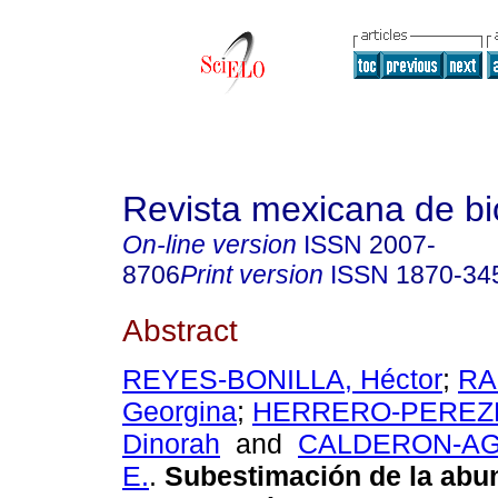
Revista mexicana de bi
On-line version
ISSN
2007-
8706
Print version
ISSN
1870-34
Abstract
REYES-BONILLA, Héctor
;
RA
Georgina
;
HERRERO-PEREZR
Dinorah
and
CALDERON-AGU
E.
.
Subestimación de la abu