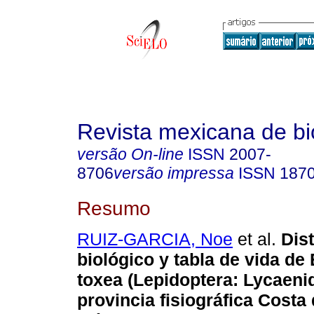
Revista mexicana de bi
versão On-line
ISSN
2007-
8706
versão impressa
ISSN
187
Resumo
RUIZ-GARCIA, Noe
et al.
Dist
biológico y tabla de vida de
toxea
(Lepidoptera: Lycaenid
provincia fisiográfica Costa