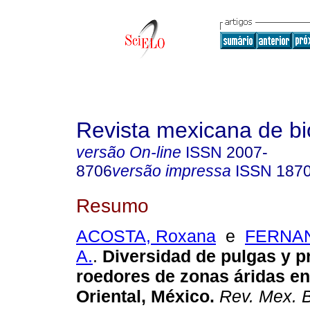
Revista mexicana de bi
versão On-line
ISSN
2007-
8706
versão impressa
ISSN
187
Resumo
ACOSTA, Roxana
e
FERNAN
A.
.
Diversidad de pulgas y p
roedores de zonas áridas en
Oriental, México.
Rev. Mex. B