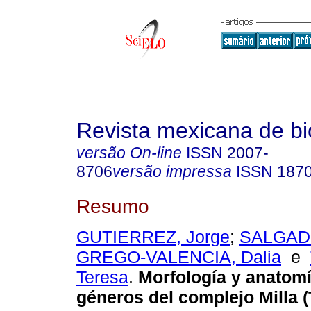
Revista mexicana de bi
versão On-line
ISSN
2007-
8706
versão impressa
ISSN
187
Resumo
GUTIERREZ, Jorge
;
SALGADO
GREGO-VALENCIA, Dalia
e
Teresa
.
Morfología y anatomía
géneros del complejo Milla 