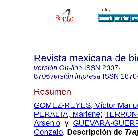
Revista mexicana de bi
versión On-line
ISSN
2007-
8706
versión impresa
ISSN
1870
Resumen
GOMEZ-REYES, Víctor Manu
PERALTA, Marlene
;
TERRON
Arsenio
y
GUEVARA-GUER
Gonzalo
.
Descripción de
Tra