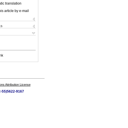
ic translation
is article by e-mail
ks
nk
s Attribution License
52-55)5622-9167