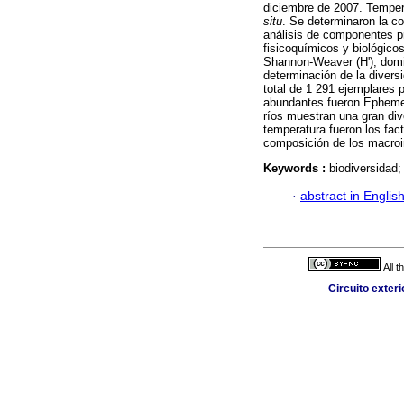
diciembre de 2007. Temper
situ
. Se determinaron la c
análisis de componentes p
fisicoquímicos y biológicos
Shannon-Weaver (H'), domin
determinación de la divers
total de 1 291 ejemplares 
abundantes fueron Epheme
ríos muestran una gran div
temperatura fueron los fact
composición de los macroi
Keywords :
biodiversidad
·
abstract in Englis
All 
Circuito exter