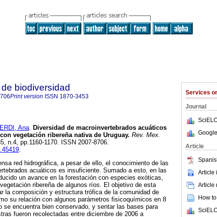
de biodiversidad
Services 
8706
Print version
ISSN
1870-3453
Journal
SciELO
ERDI, Ana
.
Diversidad de macroinvertebrados acuáticos
Google
con vegetación ribereña nativa de Uruguay
.
Rev. Mex.
.85, n.4, pp.1160-1170. ISSN 2007-8706.
Article
b.45419
.
Spanis
sa red hidrográfica, a pesar de ello, el conocimiento de las
tebrados acuáticos es insuficiente. Sumado a esto, en las
Article
ducido un avance en la forestación con especies exóticas,
egetación ribereña de algunos ríos. El objetivo de esta
Article
ar la composición y estructura trófica de la comunidad de
How to 
mo su relación con algunos parámetros fisicoquímicos en 8
o se encuentra bien conservado, y sentar las bases para
SciELO
tras fueron recolectadas entre diciembre de 2006 a