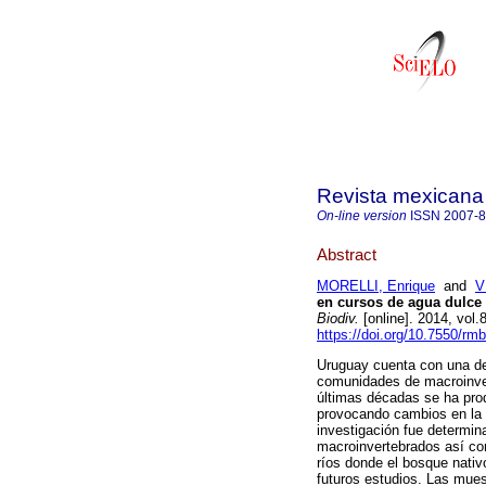
Revista mexicana 
On-line version
ISSN
2007-
Abstract
MORELLI, Enrique
and
V
en cursos de agua dulce 
Biodiv.
[online]. 2014, vol
https://doi.org/10.7550/rm
Uruguay cuenta con una den
comunidades de macroinver
últimas décadas se ha pro
provocando cambios en la v
investigación fue determin
macroinvertebrados así co
ríos donde el bosque nativ
futuros estudios. Las mues