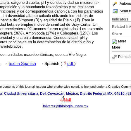
atura, oxígeno disuelto, pH y conductividad se midieron
in
Automat
omposición y la abundancia taxonómicas y se realizaron
Send th
rincipales y de correspondencia canónica con los parámetros
. La diversidad alfa se calculó utilizando los índices de
Indicators
ancia de Simpson (D) y equidad de Pielou (J'). Para la
idad beta se empleó índice de similitud de Bray-Curtis. Un
Related lin
pertenecientes a 92 taxones fueron registrados. Los taxa más
roptera (36%), Amphipoda (17%) y Coleoptera (12%). Los
Share
ersidad y una baja dominancia. Conductividad, pH y
More
ores principales en la determinación de la distribución y
nvertebrados.
More
; comunidades macrobentónicas; cuenca Río Negro.
Permali
h
·
text in Spanish
·
Spanish (
pdf
)
the contents of this journal, except where otherwise noted, is licensed under a
Creative Common
ior, Ciudad Universitaria, Del. Coyoacán, México, Distrito Federal, MX, 04510, (
falvarez@ibiologia.unam.mx