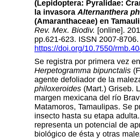
(Lepidoptera: Pyralidae: Cr
la invasora
Alternanthera ph
(Amaranthaceae) en Tamauli
Rev. Mex. Biodiv.
[online]. 201
pp.621-623. ISSN 2007-8706
https://doi.org/10.7550/rmb.4
Se registra por primera vez e
Herpetogramma bipunctalis
(F
agente defoliador de la male
philoxeroides
(Mart.) Griseb. 
margen mexicana del río Bravo
Matamoros, Tamaulipas. Se pre
insecto hasta su etapa adulta
representa un potencial de ap
biológico de ésta y otras mal