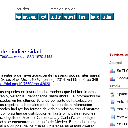
de biodiversidad
Services 
8706
Print version
ISSN
1870-3453
Journal
SciELO
Inventario de invertebrados de la zona rocosa intermareal
Google
México
.
Rev. Mex. Biodiv.
[online]. 2014, vol.85, n.2, pp.349-
ps://doi.org/10.7550/rmb.42628
.
Article
 las especies de invertebrados marinos que habitan la costa
Spanis
epío, Veracruz, identificados hasta ahora. La información se
lizadas en los últimos 10 años por parte de la Colección
Article
os registros adicionales se obtuvieron de la información
pecies incluye las formas de vida en relación con el sustrato,
Article
 como su tipo de distribución en las 2 principales regiones
How to 
a el golfo de México: Carolineana y Caribeña; se incluyen
ólo se encuentran en el golfo de México. El listado incluye
SciELO
s a 9 grupos, de los cuales Crustacea es el más diverso