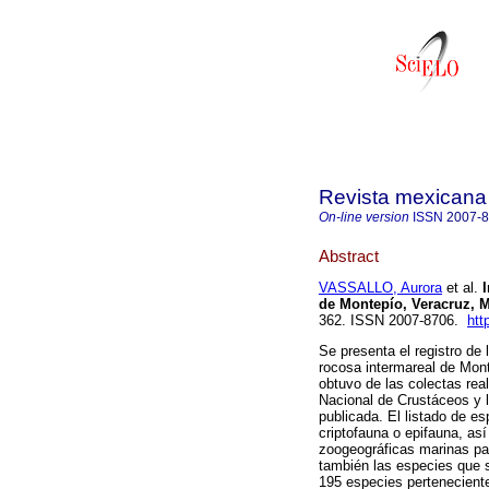
Revista mexicana 
On-line version
ISSN
2007-
Abstract
VASSALLO, Aurora
et al.
de Montepío, Veracruz, 
362. ISSN 2007-8706.
htt
Se presenta el registro de
rocosa intermareal de Mont
obtuvo de las colectas rea
Nacional de Crustáceos y l
publicada. El listado de es
criptofauna o epifauna, así
zoogeográficas marinas par
también las especies que s
195 especies perteneciente