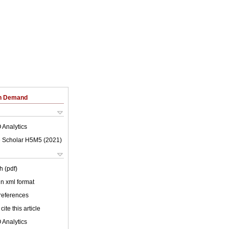
on Demand
 Analytics
 Scholar H5M5 (
2021
)
h (pdf)
 in xml format
 references
cite this article
 Analytics