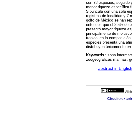
con 73 especies, seguido 
menor riqueza específica f
Sipuncula con una sola es
registros de localidad y 7
golfo de México se han rep
entonces que el 3.5% de es
presentó mayor riqueza es
principalmente de moluscos
tropical en la composición
especies presenta una afin
distribuyen únicamente en 
Keywords :
zona intermare
zoogeográficas marinas; g
·
abstract in Englis
All 
Circuito exter