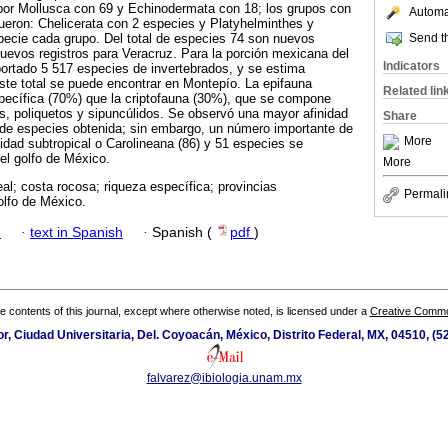
por Mollusca con 69 y Echinodermata con 18; los grupos con
Automat
ueron: Chelicerata con 2 especies y Platyhelminthes y
Send th
pecie cada grupo. Del total de especies 74 son nuevos
 nuevos registros para Veracruz. Para la porción mexicana del
Indicators
ortado 5 517 especies de invertebrados, y se estima
te total se puede encontrar en Montepío. La epifauna
Related lin
pecífica (70%) que la criptofauna (30%), que se compone
, poliquetos y sipuncúlidos. Se observó una mayor afinidad
Share
 de especies obtenida; sin embargo, un número importante de
More
idad subtropical o Carolineana (86) y 51 especies se
el golfo de México.
More
al; costa rocosa; riqueza específica; provincias
Permali
olfo de México.
h
·
text in Spanish
·
Spanish (
pdf
)
the contents of this journal, except where otherwise noted, is licensed under a
Creative Common
ior, Ciudad Universitaria, Del. Coyoacán, México, Distrito Federal, MX, 04510, (
falvarez@ibiologia.unam.mx