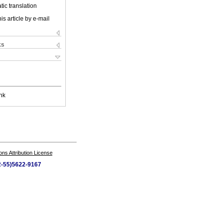
ic translation
is article by e-mail
ks
nk
s Attribution License
52-55)5622-9167