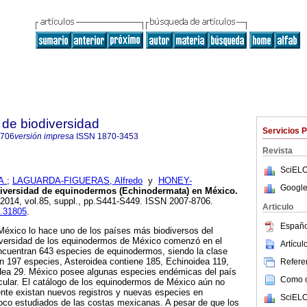
de biodiversidad
Servicios 
8706
versión impresa
ISSN
1870-3453
Revista
SciELO
A.
;
LAGUARDA-FIGUERAS, Alfredo
y
HONEY-
Google
iversidad de equinodermos (Echinodermata) en México
.
. 2014, vol.85, suppl., pp.S441-S449. ISSN 2007-8706.
Articulo
b.31805
.
Españo
México lo hace uno de los países más biodiversos del
diversidad de los equinodermos de México comenzó en el
Artícu
ncuentran 643 especies de equinodermos, siendo la clase
n 197 especies, Asteroidea contiene 185, Echinoidea 119,
Referen
idea 29. México posee algunas especies endémicas del país
Como ci
icular. El catálogo de los equinodermos de México aún no
nte existan nuevos registros y nuevas especies en
SciELO
oco estudiados de las costas mexicanas. A pesar de que los