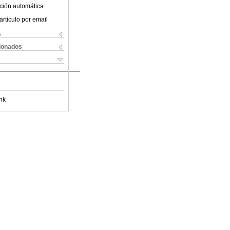
ción automática
artículo por email
s
cionados
nk