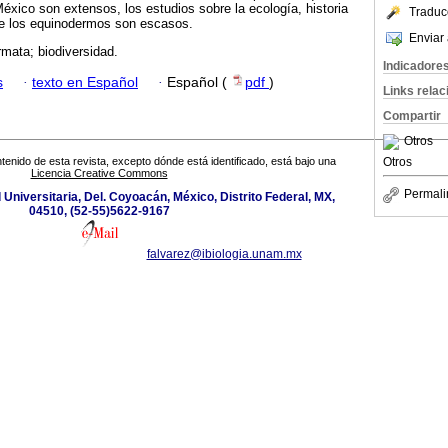
xico son extensos, los estudios sobre la ecología, historia
Traduc
de los equinodermos son escasos.
Enviar 
mata; biodiversidad.
Indicadore
s
·
texto en Español
·
Español (
pdf
)
Links rela
Compartir
Otros
Otros
tenido de esta revista, excepto dónde está identificado, está bajo una
Licencia Creative Commons
Permali
d Universitaria, Del. Coyoacán, México, Distrito Federal, MX,
04510, (52-55)5622-9167
falvarez@ibiologia.unam.mx