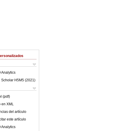
Personalizados
 Analytics
 Scholar H5M5 (
2021
)
l (pdf)
lo en XML
cias del artículo
tar este artículo
 Analytics