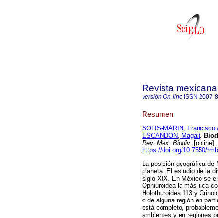
Revista mexicana 
versión On-line
ISSN
2007-
Resumen
SOLIS-MARIN, Francisco 
ESCANDON, Magali
.
Biod
Rev. Mex. Biodiv.
[online]
https://doi.org/10.7550/rm
La posición geográfica de 
planeta. El estudio de la 
siglo XIX. En México se e
Ophiuroidea la más rica co
Holothuroidea 113 y Crino
o de alguna región en part
está completo, probableme
ambientes y en regiones p