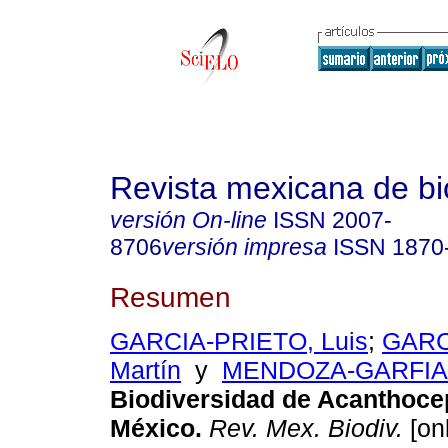
Revista mexicana de bi
versión On-line
ISSN
2007-
8706
versión impresa
ISSN
1870
Resumen
GARCIA-PRIETO, Luis
;
GARC
Martín
y
MENDOZA-GARFIAS,
Biodiversidad de Acanthoce
México
.
Rev. Mex. Biodiv.
[onl