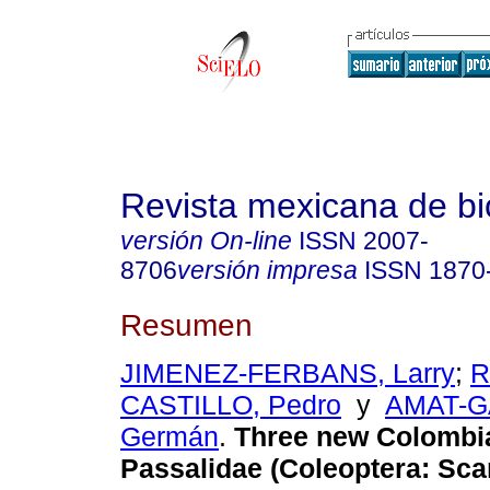
Revista mexicana de bi
versión On-line
ISSN
2007-
8706
versión impresa
ISSN
1870
Resumen
JIMENEZ-FERBANS, Larry
;
R
CASTILLO, Pedro
y
AMAT-G
Germán
.
Three new Colombia
Passalidae (Coleoptera: Sca