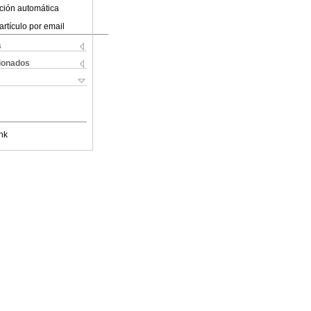
ción automática
artículo por email
s
cionados
nk