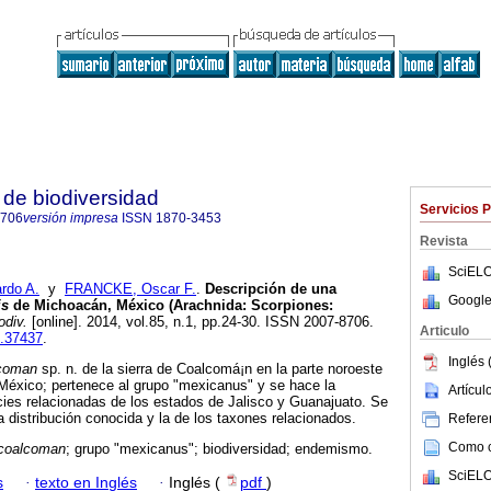
de biodiversidad
Servicios 
8706
versión impresa
ISSN
1870-3453
Revista
SciELO
rdo A.
y
FRANCKE, Oscar F.
.
Descripción de una
Google
is
de Michoacán, México (Arachnida: Scorpiones:
odiv.
[online]. 2014, vol.85, n.1, pp.24-30. ISSN 2007-8706.
Articulo
b.37437
.
Inglés 
lcoman
sp. n. de la sierra de Coalcomá¡n en la parte noroeste
México; pertenece al grupo "mexicanus" y se hace la
Artícu
ies relacionadas de los estados de Jalisco y Guanajuato. Se
 distribución conocida y la de los taxones relacionados.
Referen
Como ci
 coalcoman
; grupo "mexicanus"; biodiversidad; endemismo.
SciELO
s
·
texto en Inglés
·
Inglés (
pdf
)