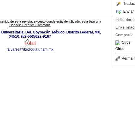
Traduc
Enviar 
Indicadore
tenido de esta revista, excepto dónde está identificado, está bajo una
Licencia Creative Commons
Links rela
d Universitaria, Del. Coyoacán, México, Distrito Federal, MX,
Compartir
04510, (52-55)5622-9167
Otros
Otros
falvarez@ibiologia.unam.mx
Permali