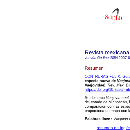
Revista mexicana 
versión On-line
ISSN
2007-
Resumen
CONTRERAS-FELIX, Gera
especie nueva de
Vaejov
Vaejovidae)
.
Rev. Mex. Bi
https://doi.org/10.7550/rm
Se describe
Vaejovis coa
del estado de Michoacán, 
comparación con las espec
proporciona un mapa con la
Palabras llave :
Vaejovis
·
resumen en Inglé