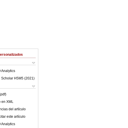
Personalizados
 Analytics
 Scholar H5M5 (
2021
)
(pdf)
lo en XML
cias del artículo
tar este artículo
 Analytics