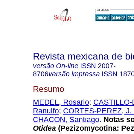
Revista mexicana de bi
versão On-line
ISSN
2007-
8706
versão impressa
ISSN
187
Resumo
MEDEL, Rosario
;
CASTILLO-
Ranulfo
;
CORTES-PEREZ, J. 
CHACON, Santiago
.
Notas so
Otidea
(Pezizomycotina: Pez