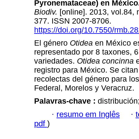
Pyronemataceae) en México
Biodiv.
[online]. 2013, vol.84, 
377. ISSN 2007-8706.
https://doi.org/10.7550/rmb.2
El género
Otidea
en México e
representado por 8 taxones, 6
variedades.
Otidea concinna
e
registro para México. Se cita
recolectas del género para los
Federal, Morelos y Veracruz.
Palavras-chave :
distribució
·
resumo em Inglês
·
pdf
)