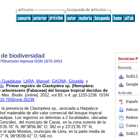
de biodiversidad
Servicios 
8706
versión impresa
ISSN
1870-3453
Revista
SciELO
 Guadalupe
;
LARA, Manuel
;
GAONA, Griselda
y
Google
do
.
Primer registro de
Clastoptera
sp. (Hemiptera:
e arborescens
(Fabaceae) del bosque tropical deciduo de
Articulo
 Mex. Biodiv.
[online]. 2012, vol.83, n.4, pp.1233-1236. ISSN
g/10.7550/rmb.26239
.
Españo
z la presencia de
Clastoptera
sp., asociada a
Harpalyce
Artícu
bol maderable de alto valor comercial del bosque tropical
ulipas. Los registros se delimitan a 2 localidades, ubicadas
Referen
 González, del municipio de Casas, en la zona sureste de la
Como ci
5'35.76" N, 98°38'56.86" O; 382 m y 23°21'35.75" N,
n el ejido Morelos, municipio de Llera, en la parte media de
SciELO
37" N, 99°05'09.41" O; 546 m).