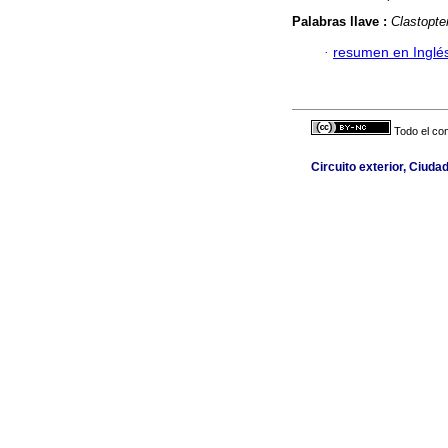
Palabras llave :
Clastopte
·
resumen en Inglé
Todo el con
Circuito exterior, Ciuda