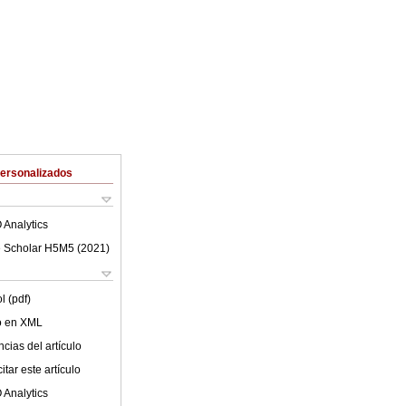
Personalizados
 Analytics
 Scholar H5M5 (
2021
)
l (pdf)
lo en XML
cias del artículo
tar este artículo
 Analytics