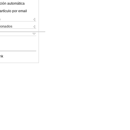
ción automática
artículo por email
s
cionados
nk