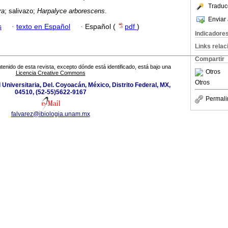
Traduc
ra
; salivazo;
Harpalyce arborescens
.
Enviar 
s
·
texto en Español
·
Español (
pdf
)
Indicadore
Links rela
Compartir
tenido de esta revista, excepto dónde está identificado, está bajo una
Otros
Licencia Creative Commons
Otros
d Universitaria, Del. Coyoacán, México, Distrito Federal, MX,
04510, (52-55)5622-9167
Permali
falvarez@ibiologia.unam.mx