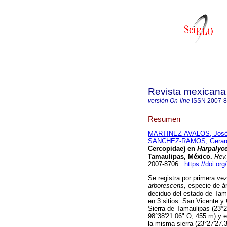
Revista mexicana 
versión On-line
ISSN
2007-
Resumen
MARTINEZ-AVALOS, José
SANCHEZ-RAMOS, Gerar
Cercopidae) en
Harpalyc
Tamaulipas, México
.
Rev.
2007-8706.
https://doi.or
Se registra por primera ve
arborescens,
especie de ár
deciduo del estado de Tama
en 3 sitios: San Vicente y
Sierra de Tamaulipas (23°2
98°38'21.06" O; 455 m) y e
la misma sierra (23°27'27.