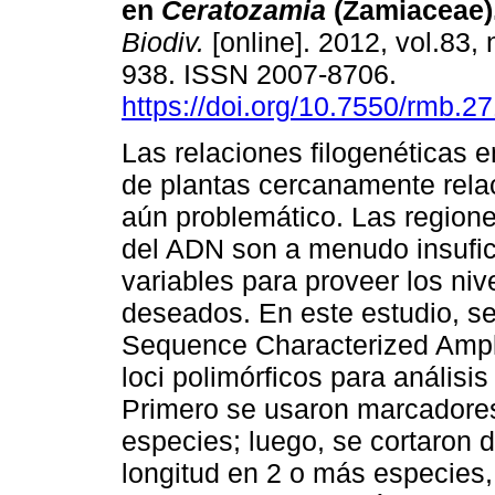
en
Ceratozamia
(Zamiaceae)
Biodiv.
[online]. 2012, vol.83, 
938. ISSN 2007-8706.
https://doi.org/10.7550/rmb.2
Las relaciones filogenéticas 
de plantas cercanamente rela
aún problemático. Las regione
del ADN son a menudo insufi
variables para proveer los niv
deseados. En este estudio, s
Sequence Characterized Ampl
loci polimórficos para análisis
Primero se usaron marcadores
especies; luego, se cortaron 
longitud en 2 o más especies, 