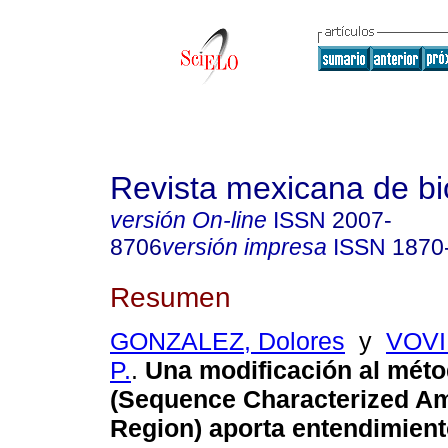
Revista mexicana de bi
versión On-line
ISSN
2007-
8706
versión impresa
ISSN
1870
Resumen
GONZALEZ, Dolores
y
VOVI
P.
.
Una modificación al mé
(Sequence Characterized Am
Region) aporta entendimient