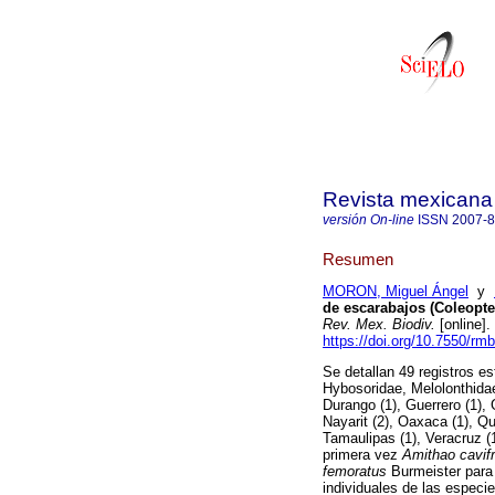
Revista mexicana 
versión On-line
ISSN
2007-
Resumen
MORON, Miguel Ángel
y
de escarabajos (Coleopte
Rev. Mex. Biodiv.
[online].
https://doi.org/10.7550/rm
Se detallan 49 registros e
Hybosoridae, Melolonthidae
Durango (1), Guerrero (1), 
Nayarit (2), Oaxaca (1), Qu
Tamaulipas (1), Veracruz (1
primera vez
Amithao cavif
femoratus
Burmeister para 
individuales de las especie