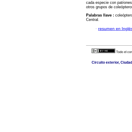
cada especie con patrones
otros grupos de coleóptero
Palabras llave :
coleópter
Central.
·
resumen en Inglé
Todo el con
Circuito exterior, Ciuda