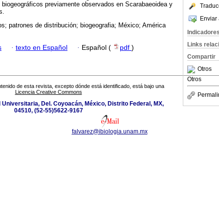
 biogeográficos previamente observados en Scarabaeoidea y
Traduc
s.
Enviar 
os; patrones de distribución; biogeografia; México; América
Indicadore
Links rela
s
·
texto en Español
·
Español (
pdf
)
Compartir
Otros
Otros
tenido de esta revista, excepto dónde está identificado, está bajo una
Licencia Creative Commons
Permali
d Universitaria, Del. Coyoacán, México, Distrito Federal, MX,
04510, (52-55)5622-9167
falvarez@ibiologia.unam.mx