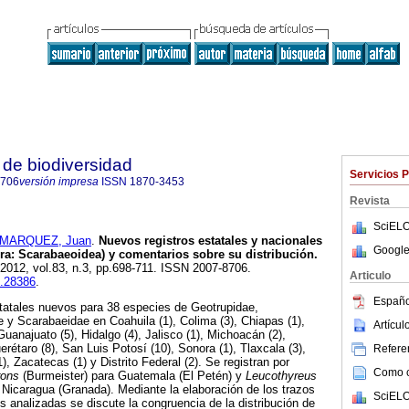
de biodiversidad
Servicios 
8706
versión impresa
ISSN
1870-3453
Revista
SciELO
MARQUEZ, Juan
.
Nuevos registros estatales y nacionales
Google
ra: Scarabaeoidea) y comentarios sobre su distribución
.
 2012, vol.83, n.3, pp.698-711. ISSN 2007-8706.
Articulo
b.28386
.
Españo
statales nuevos para 38 especies de Geotrupidae,
 y Scarabaeidae en Coahuila (1), Colima (3), Chiapas (1),
Artícu
Guanajuato (5), Hidalgo (4), Jalisco (1), Michoacán (2),
erétaro (8), San Luis Potosí (10), Sonora (1), Tlaxcala (3),
Referen
), Zacatecas (1) y Distrito Federal (2). Se registran por
Como ci
rons
(Burmeister) para Guatemala (El Petén) y
Leucothyreus
Nicaragua (Granada). Mediante la elaboración de los trazos
SciELO
s analizadas se discute la congruencia de la distribución de