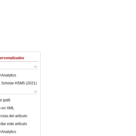
Personalizados
 Analytics
 Scholar H5M5 (
2021
)
l (pdf)
lo en XML
cias del artículo
tar este artículo
 Analytics