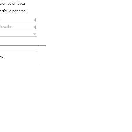
ción automática
artículo por email
s
cionados
nk