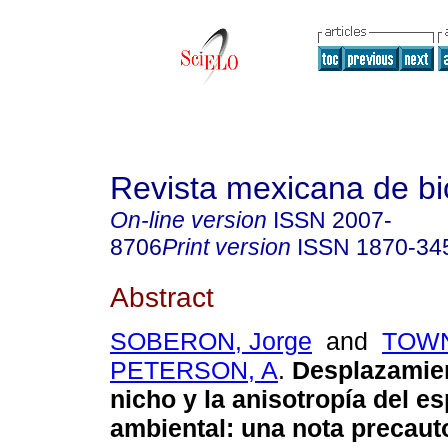
Revista mexicana de bi
On-line version
ISSN
2007-
8706
Print version
ISSN
1870-34
Abstract
SOBERON, Jorge
and
TOW
PETERSON, A
.
Desplazamien
nicho y la anisotropía del e
ambiental: una nota precaut