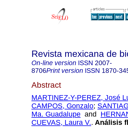
Revista mexicana de bi
On-line version
ISSN
2007-
8706
Print version
ISSN
1870-34
Abstract
MARTINEZ-Y-PEREZ, José Lu
CAMPOS, Gonzalo
;
SANTIAG
Ma. Guadalupe
and
HERNA
CUEVAS, Laura V.
.
Análisis f