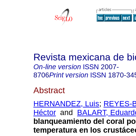
Revista mexicana de bi
On-line version
ISSN
2007-
8706
Print version
ISSN
1870-34
Abstract
HERNANDEZ, Luis
;
REYES-B
Héctor
and
BALART, Eduardo
blanqueamiento del coral po
temperatura en los crustác