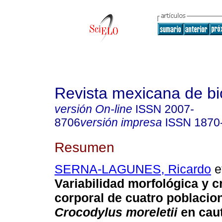
Revista mexicana de bi
versión On-line
ISSN
2007-
8706
versión impresa
ISSN
1870
Resumen
SERNA-LAGUNES, Ricardo
et
Variabilidad morfológica y c
corporal de cuatro poblacio
Crocodylus moreletii
en caut