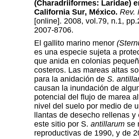
(Charadriiformes: Laridae) e
California Sur, México
.
Rev. 
[online]. 2008, vol.79, n.1, p
2007-8706.
El gallito marino menor
(Stern
es una especie sujeta a prote
que anida en colonias pequeñ
costeros. Las mareas altas s
para la anidación de
S. antill
causan la inundación de algun
potencial del flujo de marea a
nivel del suelo por medio de 
llantas de desecho rellenas y
este sitio por S.
antillarum
se 
reproductivas de 1990, y de 