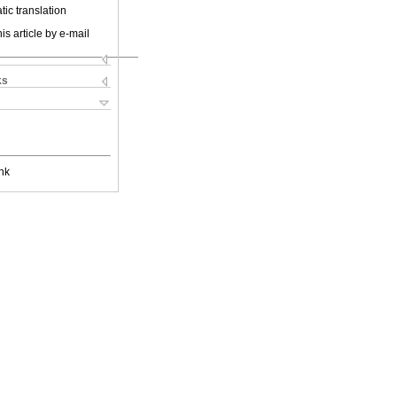
ic translation
is article by e-mail
ks
nk