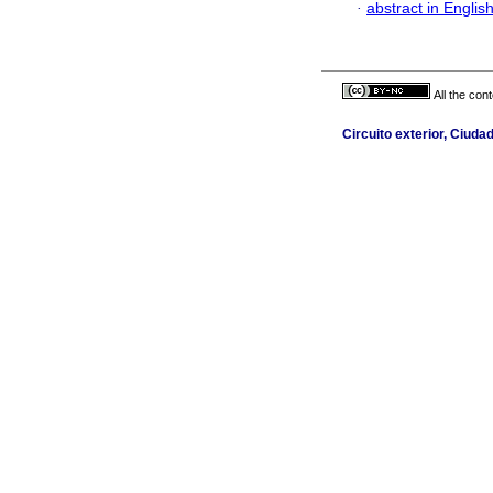
·
abstract in Englis
All the con
Circuito exterior, Ciuda