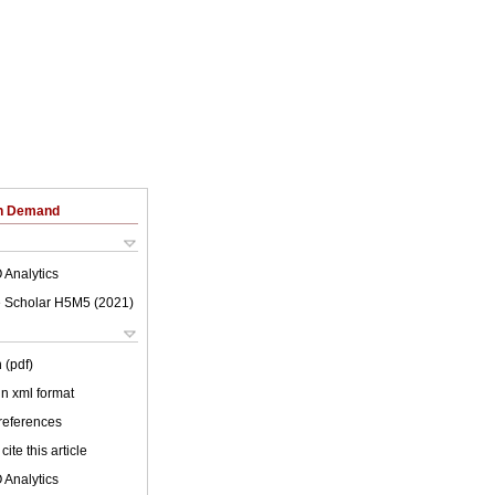
on Demand
 Analytics
 Scholar H5M5 (
2021
)
 (pdf)
 in xml format
 references
cite this article
 Analytics