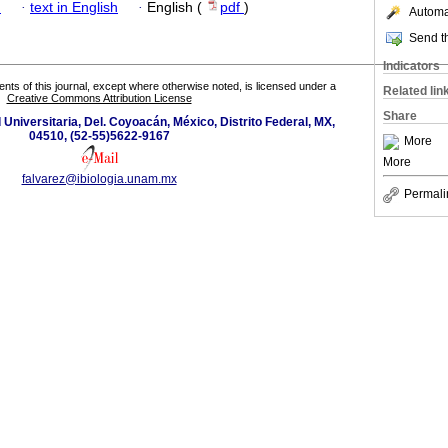
h
·
text in English
·
English (
pdf
)
Automat
Send th
Indicators
tents of this journal, except where otherwise noted, is licensed under a
Related lin
Creative Commons Attribution License
Share
d Universitaria, Del. Coyoacán, México, Distrito Federal, MX,
04510, (52-55)5622-9167
More
More
falvarez@ibiologia.unam.mx
Permali