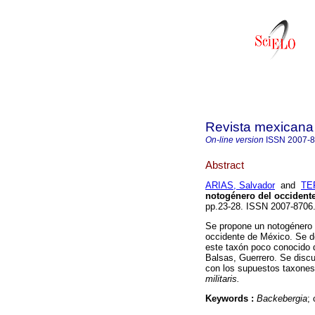
Revista mexicana 
On-line version
ISSN
2007-
Abstract
ARIAS, Salvador
and
TE
notogénero del occident
pp.23-28. ISSN 2007-8706
Se propone un notogénero
occidente de México. Se des
este taxón poco conocido 
Balsas, Guerrero. Se discu
con los supuestos taxones
militaris.
Keywords :
Backebergia
;