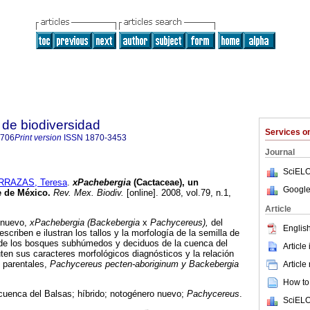
de biodiversidad
Services 
8706
Print version
ISSN
1870-3453
Journal
SciELO
RRAZAS, Teresa
.
xPachebergia
(Cactaceae), un
Google
e de México
.
Rev. Mex. Biodiv.
[online]. 2008, vol.79, n.1,
.
Article
 nuevo,
xPachebergia (Backebergia
x
Pachycereus),
del
English
criben e ilustran los tallos y la morfología de la semilla de
de los bosques subhúmedos y deciduos de la cuenca del
Article
ten sus caracteres morfológicos diagnósticos y la relación
 parentales,
Pachycereus pecten-aboriginum y Backebergia
Article
How to 
 cuenca del Balsas; híbrido; notogénero nuevo;
Pachycereus
.
SciELO