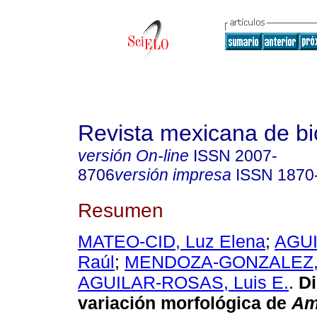
Revista mexicana de bi
versión On-line
ISSN
2007-
8706
versión impresa
ISSN
1870
Resumen
MATEO-CID, Luz Elena
;
AGU
Raúl
;
MENDOZA-GONZALEZ, A
AGUILAR-ROSAS, Luis E.
.
Di
variación morfológica de
Am