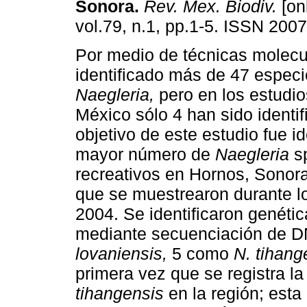
Sonora
.
Rev. Mex. Biodiv.
[on
vol.79, n.1, pp.1-5. ISSN 200
Por medio de técnicas molecu
identificado más de 47 especi
Naegleria,
pero en los estudi
México sólo 4 han sido identif
objetivo de este estudio fue ide
mayor número de
Naegleria
s
recreativos en Hornos, Sonora
que se muestrearon durante l
2004. Se identificaron genéti
mediante secuenciación de D
lovaniensis,
5 como
N. tihan
primera vez que se registra l
tihangensis
en la región; est