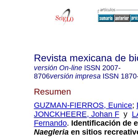
Revista mexicana de bi
versión On-line
ISSN
2007-
8706
versión impresa
ISSN
1870
Resumen
GUZMAN-FIERROS, Eunice
;
JONCKHEERE, Johan F
y
L
Fernando
.
Identificación de 
Naegleria
en sitios recreati