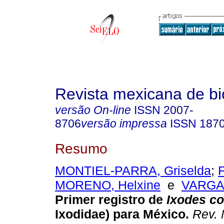
Revista mexicana de bi
versão On-line
ISSN
2007-
8706
versão impressa
ISSN
187
Resumo
MONTIEL-PARRA, Griselda
;
MORENO, Helxine
e
VARGAS
Primer registro de
Ixodes co
Ixodidae) para México
.
Rev. 