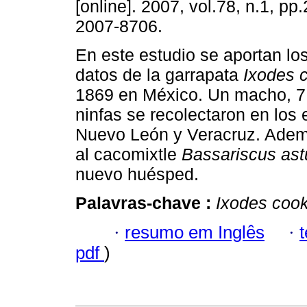
[online]. 2007, vol.78, n.1, p
2007-8706.
En este estudio se aportan lo
datos de la garrapata
Ixodes 
1869 en México. Un macho, 7 
ninfas se recolectaron en los
Nuevo León y Veracruz. Ademá
al cacomixtle
Bassariscus ast
nuevo huésped.
Palavras-chave :
Ixodes cook
·
resumo em Inglês
·
pdf
)