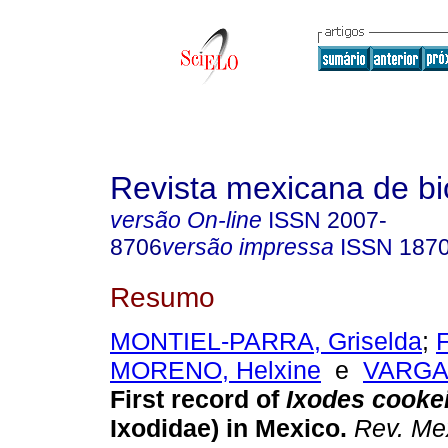
Revista mexicana de bi
versão On-line
ISSN
2007-
8706
versão impressa
ISSN
187
Resumo
MONTIEL-PARRA, Griselda
;
MORENO, Helxine
e
VARGAS
First record of
Ixodes cooke
Ixodidae) in
Mexico
.
Rev. Mex