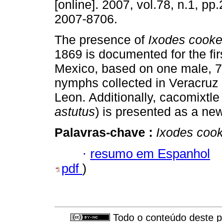
[online]. 2007, vol.78, n.1, p
2007-8706.
The presence of
Ixodes cooke
1869 is documented for the firs
Mexico, based on one male, 7
nymphs collected in Veracru
Leon. Additionally, cacomixtle 
astutus
) is presented as a ne
Palavras-chave :
Ixodes cook
·
resumo em Espanhol
pdf
)
Todo o conteúdo deste pe