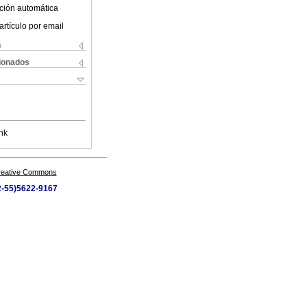
ción automática
artículo por email
s
cionados
nk
Creative Commons
52-55)5622-9167