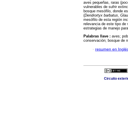
aves pequeñas, raras (poc
vulnerables de sufrir extin
bosque mesófilo, donde est
(
Dendrortyx barbatus
,
Glau
mesófilo de esta región inc
relevancia de este tipo de
estrategias de manejo par
Palabras llave :
aves; pob
conservación; bosque de n
·
resumen en Inglé
Circuito exter