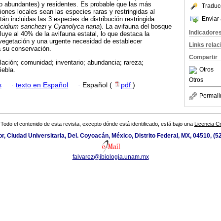
o abundantes) y residentes. Es probable que las más
Traduc
ciones locales sean las especies raras y restringidas al
Enviar 
án incluidas las 3 especies de distribución restringida
cidium sanchezi
y
Cyanolyca nana
). La avifauna del bosque
Indicadore
luye al 40% de la avifauna estatal, lo que destaca la
 vegetación y una urgente necesidad de establecer
Links rela
a su conservación.
Compartir
lación; comunidad; inventario; abundancia; rareza;
Otros
iebla.
Otros
s
·
texto en Español
·
Español (
pdf
)
Permali
Todo el contenido de esta revista, excepto dónde está identificado, está bajo una
Licencia 
ior, Ciudad Universitaria, Del. Coyoacán, México, Distrito Federal, MX, 04510, (
falvarez@ibiologia.unam.mx