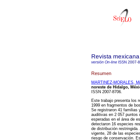
Revista mexicana 
versión On-line
ISSN
2007-
Resumen
MARTINEZ-MORALES, Mig
noreste de Hidalgo, Méxi
ISSN 2007-8706.
Este trabajo presenta los r
1999 en fragmentos de bos
Se registraron 41 familias
auditivas en 2 057 puntos 
esperadas en el área de es
detectaron 16 especies re
de distribución restringida
vigente, 28 de las especie
riesgo de conservación. E