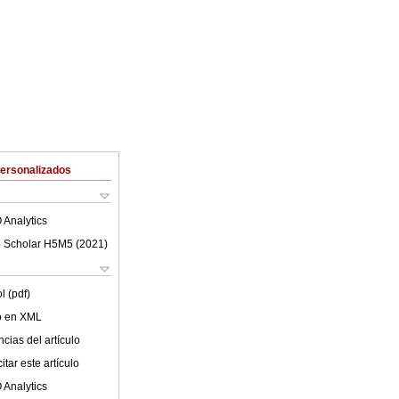
Personalizados
 Analytics
 Scholar H5M5 (
2021
)
l (pdf)
lo en XML
cias del artículo
tar este artículo
 Analytics