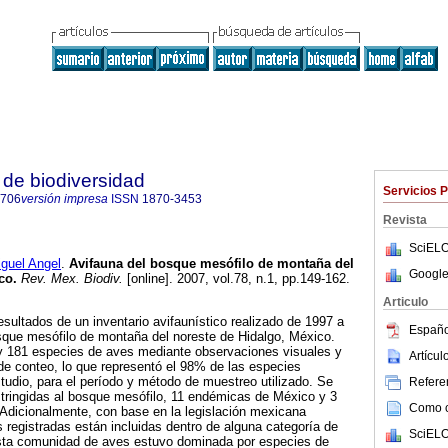
de biodiversidad
Servicios 
8706
versión impresa
ISSN
1870-3453
Revista
SciELO
uel Angel
.
Avifauna del bosque mesófilo de montaña del
Google
co
.
Rev. Mex. Biodiv.
[online]. 2007, vol.78, n.1, pp.149-162.
Articulo
esultados de un inventario avifaunístico realizado de 1997 a
Españo
que mesófilo de montaña del noreste de Hidalgo, México.
 y 181 especies de aves mediante observaciones visuales y
Artícu
de conteo, lo que representó el 98% de las especies
tudio, para el período y método de muestreo utilizado. Se
Referen
stringidas al bosque mesófilo, 11 endémicas de México y 3
Como ci
. Adicionalmente, con base en la legislación mexicana
s registradas están incluidas dentro de alguna categoría de
SciELO
sta comunidad de aves estuvo dominada por especies de