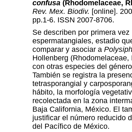
confusa
(Rhodomelaceae, R
Rev. Mex. Biodiv.
[online]. 200
pp.1-6. ISSN 2007-8706.
Se describen por primera vez 
espermatangiales, estadio qu
comparar y asociar a
Polysip
Hollenberg (Rhodomelaceae,
con otras especies del géner
También se registra la presen
tetrasporangial y carposporan
hábito, la morfología vegetati
recolectada en la zona inter
Baja California, México. El 
justificar el número reducido 
del Pacífico de México.