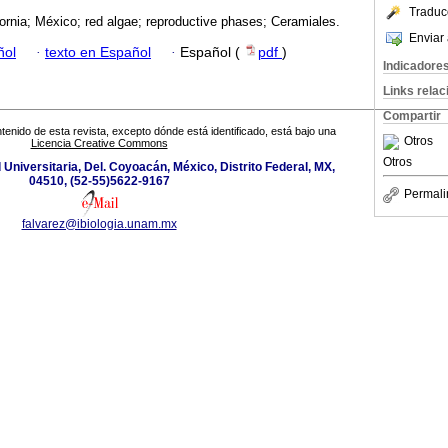
Traduc
fornia; México; red algae; reproductive phases; Ceramiales.
Enviar 
ñol
·
texto en Español
·
Español (
pdf
)
Indicadore
Links rela
Compartir
tenido de esta revista, excepto dónde está identificado, está bajo una
Otros
Licencia Creative Commons
Otros
d Universitaria, Del. Coyoacán, México, Distrito Federal, MX,
04510, (52-55)5622-9167
Permali
falvarez@ibiologia.unam.mx