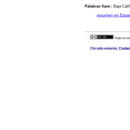
Palabras llave :
Baja Cali
·
resumen en Espa
Todo el con
Circuito exterior, Ciuda