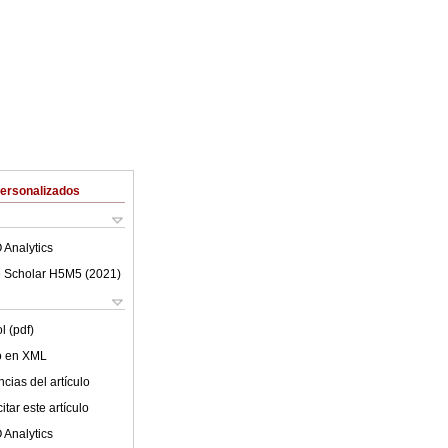
Personalizados
 Analytics
 Scholar H5M5 (
2021
)
l (pdf)
lo en XML
cias del artículo
tar este artículo
 Analytics