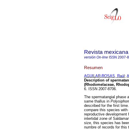
Revista mexicana 
versión On-line
ISSN
2007-
Resumen
AGUILAR-ROSAS, Raúl
;
A
Description of spermatan
(Rhodomelaceae, Rhodop
6. ISSN 2007-8706.
The spermatangial phase a
same thallus in
Polysiphon
described for the first tim
compare this species with
reproductive development h
intertidal zone of Saldama
size, this species has been
numbre of records for this 