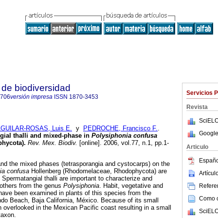
de biodiversidad
Servicios 
8706
versión impresa
ISSN
1870-3453
Revista
SciELO
GUILAR-ROSAS, Luis E.
y
PEDROCHE, Francisco F.
.
Google
gial thalli and mixed-phase in
Polysiphonia confusa
hycota)
.
Rev. Mex. Biodiv.
[online]. 2006, vol.77, n.1, pp.1-
Articulo
Españo
nd the mixed phases (tetrasporangia and cystocarps) on the
ia confusa
Hollenberg (Rhodomelaceae, Rhodophycota) are
Artícu
e. Spermatangial thalli are important to characterize and
 others from the genus
Polysiphonia
. Habit, vegetative and
Referen
ave been examined in plants of this species from the
Como ci
ndo Beach, Baja California, México. Because of its small
 overlooked in the Mexican Pacific coast resulting in a small
SciELO
taxon.