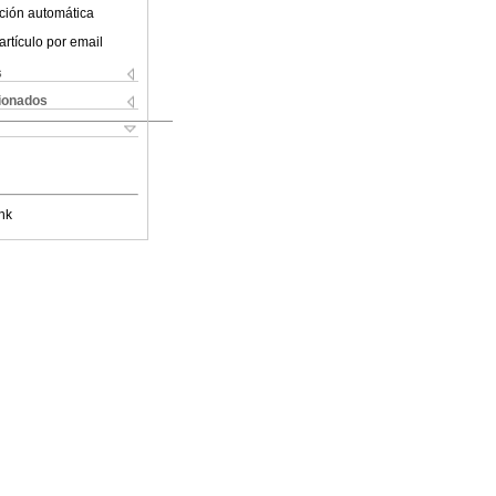
ción automática
artículo por email
s
cionados
nk