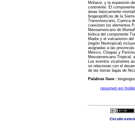
Mohave; y la expansión del
continente. El componente 
áreas básicamente montaño
biogeográficas de la Sierr
Transmexicano, Cuenca del
coexisten los elementos P
Mesoamericano de Montaña.
biótica del componente Tran
Madre y el vulcanismo del
(región Neotropical) inclu
asignadas a las provincias
México, Chiapas y Penínsu
Mesoamericano Tropical, a
Los eventos vicariantes as
se relacionan con el desar
de las tierras bajas de Ni
Palabras llave :
biogeogra
·
resumen en Inglé
Circuito exter