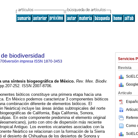
de biodiversidad
Servicios 
8706
versión impresa
ISSN
1870-3453
Revista
SciELO
a una síntesis biogeográfica de México
.
Rev. Mex. Biodiv.
Google
2, pp.207-252. ISSN 2007-8706.
Articulo
onentes bióticos constituye una primera etapa hacia una
tica. En México podemos caracterizar 3 componentes bióticos
Españo
una combinación diferente de elementos bióticos. El
n Neártica) incluye las áreas áridas subtropicales del norte
Artícu
 biogeográficas de California, Baja California, Sonora,
ulipas. En este componente predomina el elemento original
Referen
aleoamericano), junto con otro de dispersión más reciente
Como ci
otropical Antiguo. Los eventos vicariantes asociados con la
onente Neártico se relacionan con la formación de la Sierra
SciELO
ó el desierto de Chihuahua de los desiertos de Sonora y