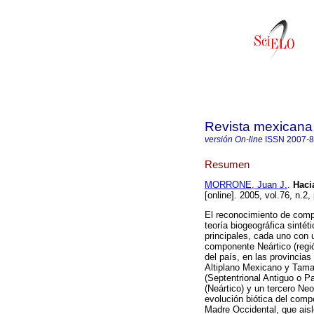
Revista mexicana 
versión On-line
ISSN
2007-
Resumen
MORRONE, Juan J.
.
Haci
[online]. 2005, vol.76, n.
El reconocimiento de comp
teoría biogeográfica sinté
principales, cada uno con 
componente Neártico (regió
del país, en las provincias
Altiplano Mexicano y Tama
(Septentrional Antiguo o P
(Neártico) y un tercero Ne
evolución biótica del comp
Madre Occidental, que aisl