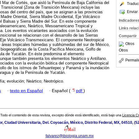
 Mar de Cortés, que aisló la Península de Baja California del
Traduc
Transicional (Zona de Transición Mexicana) incluye las
Enviar 
sas del centro del país, que se asignan a las provincias
a Madre Oriental, Sierra Madre Occidental, Eje Volcánico
Indicadore
 Balsas y Sierra Madre del Sur. En este componente
aleoamericano, Neártico, Mesoamericano Tropical y
Links rela
 Los eventos vicariantes asociados con la evolución
sicional se relacionan con el desarrollo de las Sierras
Compartir
 Eje Volcánico Transmexicano. El componente Neotropical
Otros
ye áreas tropicales húmedas y subhúmedas del sur de México,
 biogeográficas de la Costa Pacífica Mexicana, Golfo de
Otros
la de Yucatán. En éste predomina el elemento
unque también presenta los elementos Neártico y Antillano.
Permali
ociados con la evolución biótica del componente Neotropical
rollo de los istmos de Tehuantepec y Panamá y la inundación
caragua y de la Península de Yucatán.
fía; evolución; Neártico; Neotrópico.
s
·
texto en Español
·
Español (
pdf
)
Todo el contenido de esta revista, excepto dónde está identificado, está bajo una
Licencia 
ior, Ciudad Universitaria, Del. Coyoacán, México, Distrito Federal, MX, 04510, (
falvarez@ibiologia.unam.mx