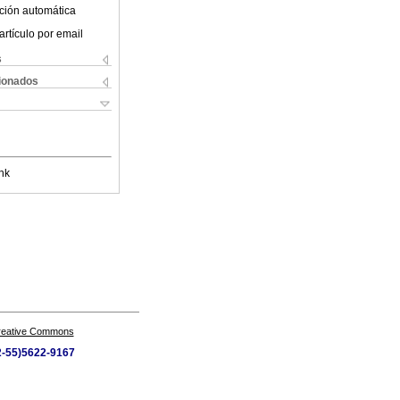
ción automática
artículo por email
s
cionados
nk
Creative Commons
52-55)5622-9167