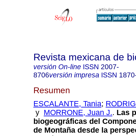
Revista mexicana de bi
versión On-line
ISSN
2007-
8706
versión impresa
ISSN
1870
Resumen
ESCALANTE, Tania
;
RODRIGU
y
MORRONE, Juan J.
.
Las p
biogeográficas del Compon
de Montaña desde la perspec