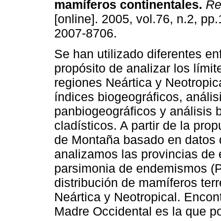
mamíferos continentales
.
Rev
[online]. 2005, vol.76, n.2, p
2007-8706.
Se han utilizado diferentes e
propósito de analizar los límit
regiones Neártica y Neotropic
índices biogeográficos, anális
panbiogeográficos y análisis 
cladísticos. A partir de la p
de Montaña basado en datos d
analizamos las provincias de 
parsimonia de endemismos (P
distribución de mamíferos terr
Neártica y Neotropical. Encon
Madre Occidental es la que po