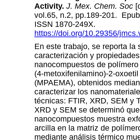
Activity.
J. Mex. Chem. Soc
[
vol.65, n.2, pp.189-201. Epu
ISSN 1870-249X.
https://doi.org/10.29356/jmcs
En este trabajo, se reporta la 
caracterización y propiedades
nanocompuestos de polímero / 
(4-metoxifenilamino)-2-oxoetil
(MPAEMA), obtenidos mediante
caracterizar los nanomateriale
técnicas: FTIR, XRD, SEM y T
XRD y SEM se determinó que l
nanocompuestos muestra exfol
arcilla en la matriz de polím
mediante análisis térmico mue