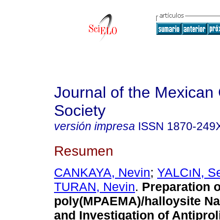
Journal of the Mexican
Society
versión impresa
ISSN
1870-249
Resumen
CANKAYA, Nevin
;
YALCıN, S
TURAN, Nevin
.
Preparation o
poly(MPAEMA)/halloysite N
and Investigation of Antiprol