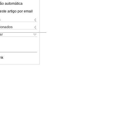
ão automática
este artigo por email
s
cionados
ar
nk