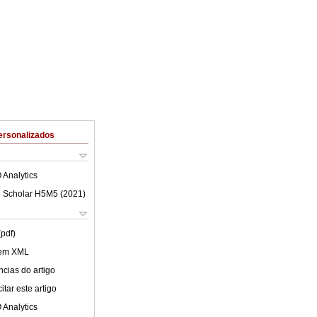
ersonalizados
 Analytics
 Scholar H5M5 (
2021
)
(pdf)
 em XML
cias do artigo
tar este artigo
 Analytics