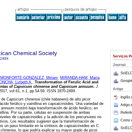
xican Chemical Society
Serviços P
-249X
Journal
SciELO
;
MONFORTE-GONZALEZ, Miriam
;
MIRANDA-HAM, María
Google
NCHA, Lizbeth A.
.
Transformation of Ferulic Acid and
entas of
Capsicum chinense
and
Capsicum annuum
.
J.
Artigo
 2017, vol.61, n.1, pp.54-59. ISSN 1870-249X.
Inglês 
os de Capsicum chinense (chile habanero) de alto picor
cido ferúlico y vainillina en capsaicinoides. Una variedad de
Artigo
annuum mostró baja transformación de ácido ferúlico, en
illina. Por su parte, células en suspensión de ambas
Referên
iveles de capsaicinoides y la adición de los precursores no
Como ci
tivos. Los resultados sugieren que la transformación de
a es un paso limitante en la síntesis de capsaicinoides en C.
SciELO
hinense, lo que podría explicar su mayor grado de picor.