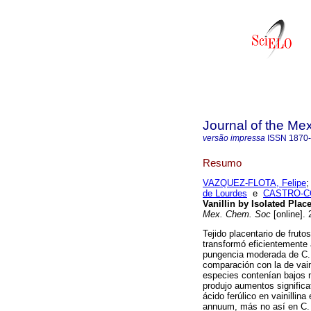
Journal of the Me
versão impressa
ISSN
1870
Resumo
VAZQUEZ-FLOTA, Felipe
de Lourdes
e
CASTRO-CO
Vanillin by Isolated Plac
Mex. Chem. Soc
[online].
Tejido placentario de frut
transformó eficientemente á
pungencia moderada de C. 
comparación con la de vain
especies contenían bajos n
produjo aumentos significa
ácido ferúlico en vainillin
annuum, más no así en C. c