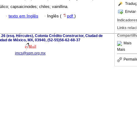
Traduç
úlico; capsaicinoides; chiles; vainillina.
Enviar 
·
texto em Inglês
·
Inglês (
pdf
)
Indicadore
Links rela
Compartilh
 26 (esq. Hércules), Colonia Crédito Constructor, Ciudad de
udad de México, MX, 03940, (52-55)56-62-68-37
Mais
Mais
jmcs@sqm.org.mx
Permali