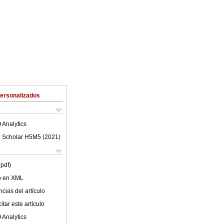
Personalizados
 Analytics
 Scholar H5M5 (
2021
)
(pdf)
lo en XML
cias del artículo
tar este artículo
 Analytics