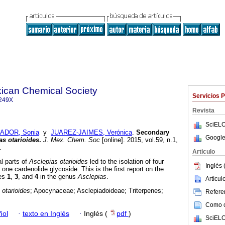
xican Chemical Society
Servicios 
249X
Revista
SciELO
ADOR, Sonia
y
JUAREZ-JAIMES, Verónica
.
Secondary
Google
as otarioides
.
J. Mex. Chem. Soc
[online]. 2015, vol.59, n.1,
.
Articulo
al parts of
Asclepias otarioides
led to the isolation of four
Inglés 
 one cardenolide glycoside. This is the first report on the
nes
1
,
3
, and
4
in the genus
Asclepias
.
Artícu
 otarioides
; Apocynaceae; Asclepiadoideae; Triterpenes;
Referen
Como ci
ñol
·
texto en Inglés
·
Inglés (
pdf
)
SciELO