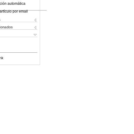
ción automática
artículo por email
s
cionados
nk