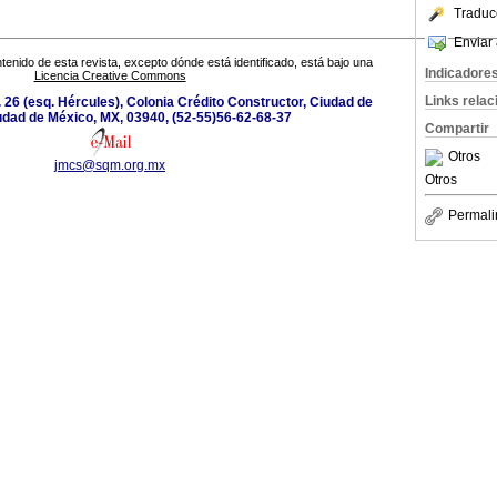
Traduc
Enviar 
tenido de esta revista, excepto dónde está identificado, está bajo una
Indicadore
Licencia Creative Commons
Links rela
 26 (esq. Hércules), Colonia Crédito Constructor, Ciudad de
udad de México, MX, 03940, (52-55)56-62-68-37
Compartir
Otros
jmcs@sqm.org.mx
Otros
Permali