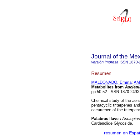
Journal of the Me
versión impresa
ISSN
1870-
Resumen
MALDONADO, Emma
;
AM
Metabolites from
Asclepi
pp.50-52. ISSN 1870-249X
Chemical study of the aeri
pentacyclic triterpenes and
occurrence of the triterpe
Palabras llave :
Asclepias
Cardenolide Glycoside.
·
resumen en Espa