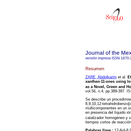
Journal of the Me
versión impresa
ISSN
1870-
Resumen
ZARE, Abdolkarim
et al.
E
xanthen-11-ones using Io
as a Novel, Green and H
vol.56, n.4, pp.389-397. 
Se describe un procedimient
8,9,10,12-tetrahidrobenzo[
multicomponentes en un so
en presencia del líquido ió
catalizador homogéneo y v
tiempos cortos de reacción
Palabras llave :
12-Aril-8,