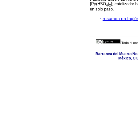
[Py(HSO
)
]; catalizador
4
2
un solo paso.
·
resumen en Inglé
Todo el con
Barranca del Muerto No.
México, Ci