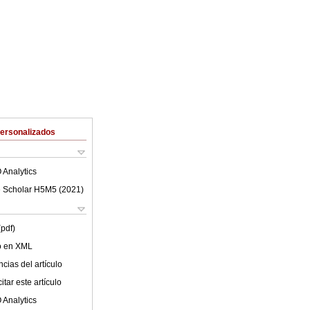
Personalizados
 Analytics
 Scholar H5M5 (
2021
)
(pdf)
lo en XML
cias del artículo
tar este artículo
 Analytics