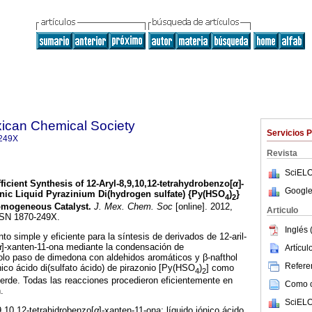
xican Chemical Society
Servicios 
249X
Revista
SciELO
fficient Synthesis of 12-Aryl-8,9,10,12-tetrahydrobenzo[
α
]-
Google
nic Liquid Pyrazinium Di(hydrogen sulfate) {Py(HSO
)
}
4
2
omogeneous Catalyst
.
J. Mex. Chem. Soc
[online]. 2012,
Articulo
ISSN 1870-249X.
Inglés 
o simple y eficiente para la síntesis de derivados de 12-aril-
α
]-xanten-11-ona mediante la condensación de
Artícu
lo paso de dimedona con aldehidos aromáticos y β-nafthol
Referen
nico ácido di(sulfato ácido) de pirazonio [Py(HSO
)
] como
4
2
erde. Todas las reacciones procedieron eficientemente en
Como ci
.
SciELO
9,10,12-tetrahidrobenzo[
α
]-xanten-11-ona; líquido iónico ácido