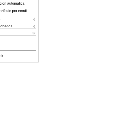
ción automática
artículo por email
s
cionados
nk