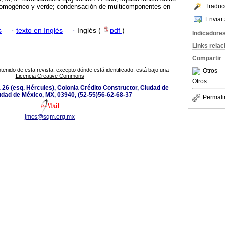
 homogéneo y verde; condensación de multicomponentes en
Traduc
Enviar 
s
·
texto en Inglés
·
Inglés (
pdf
)
Indicadore
Links rela
Compartir
tenido de esta revista, excepto dónde está identificado, está bajo una
Otros
Licencia Creative Commons
Otros
 26 (esq. Hércules), Colonia Crédito Constructor, Ciudad de
udad de México, MX, 03940, (52-55)56-62-68-37
Permali
jmcs@sqm.org.mx