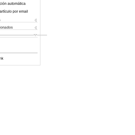
ción automática
artículo por email
s
cionados
nk