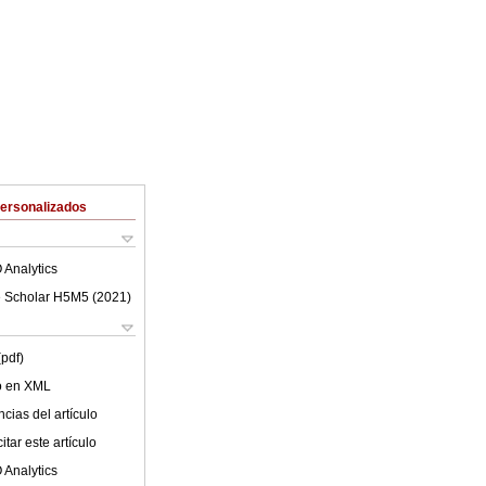
Personalizados
 Analytics
 Scholar H5M5 (
2021
)
(pdf)
lo en XML
cias del artículo
tar este artículo
 Analytics