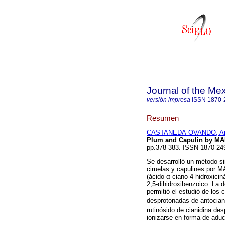
Journal of the Me
versión impresa
ISSN
1870-
Resumen
CASTANEDA-OVANDO, Ara
Plum and Capulin by M
pp.378-383. ISSN 1870-24
Se desarrolló un método sim
ciruelas y capulines por M
(ácido α-ciano-4-hidroxicin
2,5-dihidroxibenzoico. La
permitió el estudió de los
desprotonadas de antocian
rutinósido de cianidina de
ionizarse en forma de adu