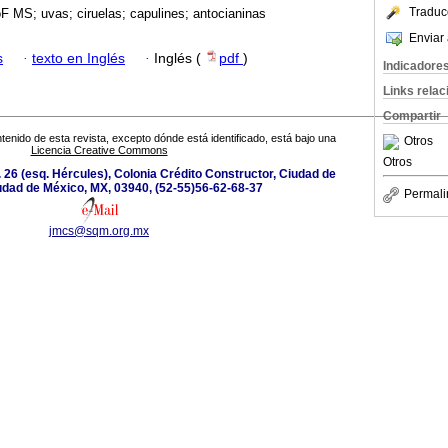
Traduc
 MS; uvas; ciruelas; capulines; antocianinas
Enviar 
s
·
texto en Inglés
·
Inglés (
pdf
)
Indicadore
Links rela
Compartir
tenido de esta revista, excepto dónde está identificado, está bajo una
Otros
Licencia Creative Commons
Otros
 26 (esq. Hércules), Colonia Crédito Constructor, Ciudad de
udad de México, MX, 03940, (52-55)56-62-68-37
Permali
jmcs@sqm.org.mx