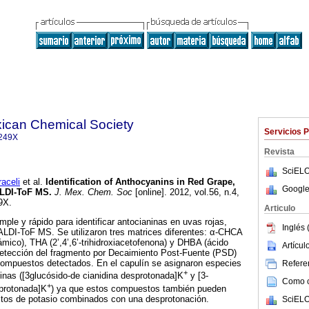
xican Chemical Society
Servicios 
249X
Revista
SciELO
celi
et al.
Identification of Anthocyanins in Red Grape,
Google
ALDI-ToF MS
.
J. Mex. Chem. Soc
[online]. 2012, vol.56, n.4,
9X.
Articulo
ple y rápido para identificar antocianinas en uvas rojas,
Inglés 
ALDI-ToF MS. Se utilizaron tres matrices diferentes: α-CHCA
ámico), THA (2’,4’,6’-trihidroxiacetofenona) y DHBA (ácido
Artícu
 detección del fragmento por Decaimiento Post-Fuente (PSD)
 compuestos detectados. En el capulín se asignaron especies
Referen
+
inas ([3glucósido-de cianidina desprotonada]K
y [3-
Como ci
+
sprotonada]K
) ya que estos compuestos también pueden
ctos de potasio combinados con una desprotonación.
SciELO