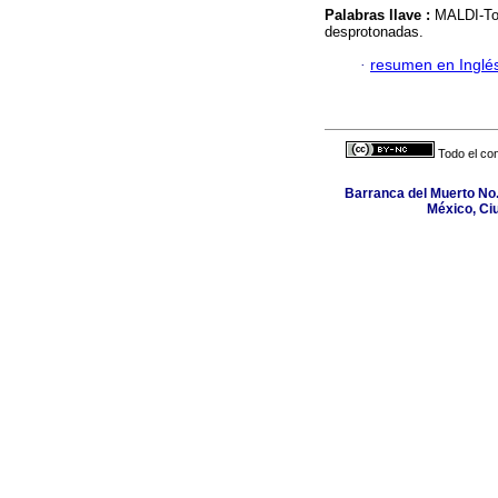
Palabras llave :
MALDI-ToF
desprotonadas.
·
resumen en Inglé
Todo el con
Barranca del Muerto No.
México, Ci