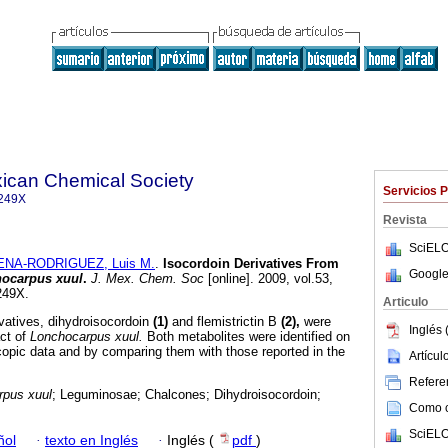
xican Chemical Society
Servicios 
249X
Revista
SciELO
ENA-RODRIGUEZ, Luis M.
.
Isocordoin Derivatives From
Google
ocarpus xuul
.
J. Mex. Chem. Soc
[online]. 2009, vol.53,
249X.
Articulo
ivatives, dihydroisocordoin
(1)
and flemistrictin B
(2),
were
Inglés 
act of
Lonchocarpus xuul.
Both metabolites were identified on
scopic data and by comparing them with those reported in the
Artícu
Referen
rpus xuul
; Leguminosae; Chalcones; Dihydroisocordoin;
Como ci
SciELO
ñol
·
texto en Inglés
·
Inglés (
pdf
)