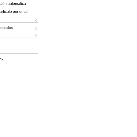
ción automática
artículo por email
s
cionados
nk