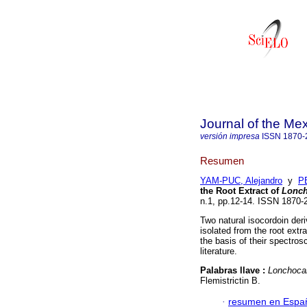
Journal of the Me
versión impresa
ISSN
1870-
Resumen
YAM-PUC, Alejandro
y
P
the Root Extract of
Lonch
n.1, pp.12-14. ISSN 1870-
Two natural isocordoin der
isolated from the root extr
the basis of their spectro
literature.
Palabras llave :
Lonchoca
Flemistrictin B.
·
resumen en Espa