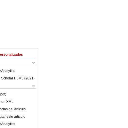
Personalizados
 Analytics
 Scholar H5M5 (
2021
)
(pdf)
lo en XML
cias del artículo
tar este artículo
 Analytics