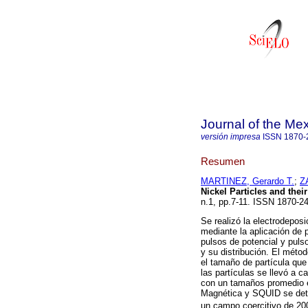
Journal of the Me
versión impresa
ISSN
1870-
Resumen
MARTINEZ, Gerardo T.
;
Z
Nickel Particles and thei
n.1, pp.7-11. ISSN 1870-2
Se realizó la electrodepos
mediante la aplicación de 
pulsos de potencial y puls
y su distribución. El méto
el tamaño de partícula que
las partículas se llevó a 
con un tamaños promedio 
Magnética y SQUID se dete
un campo coercitivo de 20