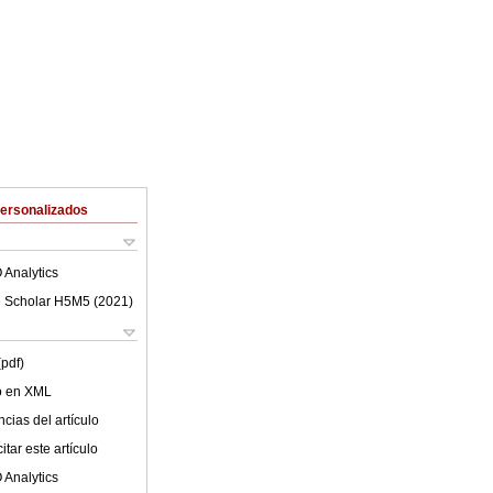
Personalizados
 Analytics
 Scholar H5M5 (
2021
)
(pdf)
lo en XML
cias del artículo
tar este artículo
 Analytics