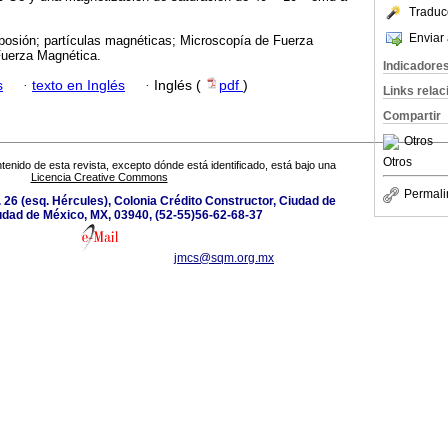
Traduc
Enviar 
posión; partículas magnéticas; Microscopía de Fuerza
Fuerza Magnética.
Indicadore
s
·
texto en Inglés
·
Inglés (
pdf
)
Links rela
Compartir
Otros
Otros
tenido de esta revista, excepto dónde está identificado, está bajo una
Licencia Creative Commons
Permali
 26 (esq. Hércules), Colonia Crédito Constructor, Ciudad de
udad de México, MX, 03940, (52-55)56-62-68-37
jmcs@sqm.org.mx