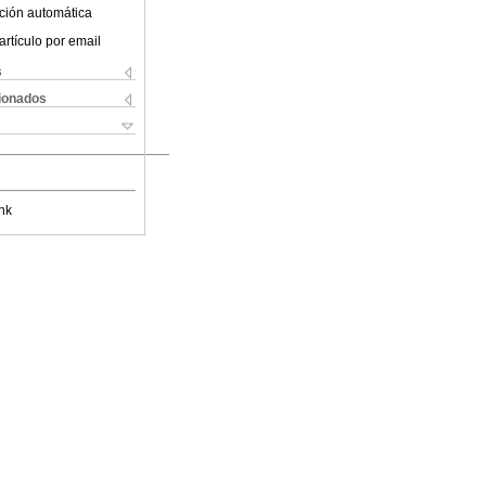
ción automática
artículo por email
s
cionados
nk