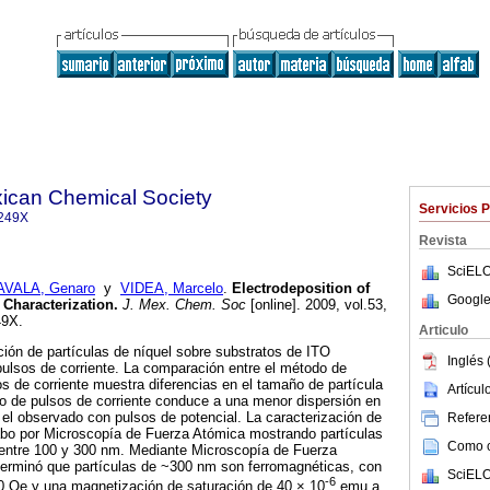
xican Chemical Society
Servicios 
249X
Revista
SciELO
AVALA, Genaro
y
VIDEA, Marcelo
.
Electrodeposition of
Google
r Characterization
.
J. Mex. Chem. Soc
[online]. 2009, vol.53,
49X.
Articulo
ición de partículas de níquel sobre substratos de ITO
Inglés 
pulsos de corriente. La comparación entre el método de
os de corriente muestra diferencias en el tamaño de partícula
Artícu
do de pulsos de corriente conduce a una menor dispersión en
 el observado con pulsos de potencial. La caracterización de
Referen
cabo por Microscopía de Fuerza Atómica mostrando partículas
Como ci
entre 100 y 300 nm. Mediante Microscopía de Fuerza
rminó que partículas de ~300 nm son ferromagnéticas, con
SciELO
-6
0 Oe y una magnetización de saturación de 40 × 10
emu a