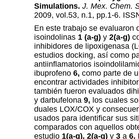
Simulations
.
J. Mex. Chem. 
2009, vol.53, n.1, pp.1-6. IS
En este trabajo se evaluaron 
isoindolinas
1 (a-g)
y
2(a-g)
c
inhibidores de lipoxigenasa (
estudios docking, así como pa
antiinflamatorios isoindolilam
ibuprofeno
6,
como parte de u
encontrar actividades inhibi
también fueron evaluados dih
y darbufelona
9,
los cuales s
duales LOX/COX y consecuent
usados para identificar sus s
comparados con aquellos obt
estudio
1(a-g), 2(a-g)
y
3
a
6.