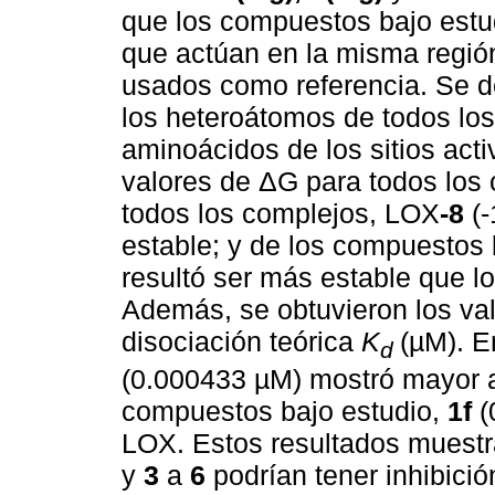
que los compuestos bajo estud
que actúan en la misma regió
usados como referencia. Se d
los heteroátomos de todos lo
aminoácidos de los sitios act
valores de ΔG para todos los
todos los complejos, LOX
-8
(
estable; y de los compuestos 
resultó ser más estable que 
Además, se obtuvieron los val
disociación teórica
K
(µM). E
d
(0.000433 µM) mostró mayor a
compuestos bajo estudio,
1f
(
LOX. Estos resultados muest
y
3
a
6
podrían tener inhibic