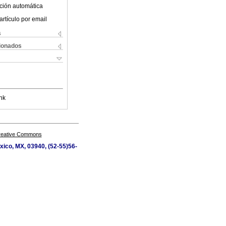
ción automática
artículo por email
s
cionados
nk
Creative Commons
xico, MX, 03940, (52-55)56-