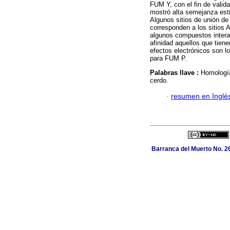
FUM Y, con el fin de valid
mostró alta semejanza estr
Algunos sitios de unión de
corresponden a los sitios
algunos compuestos intera
afinidad aquellos que tien
efectos electrónicos son l
para FUM P.
Palabras llave :
Homología
cerdo.
·
resumen en Inglé
Barranca del Muerto No. 26