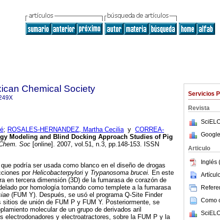
xican Chemical Society
Servicios 
249X
Revista
SciELO
é
;
ROSALES-HERNANDEZ, Martha Cecilia
y
CORREA-
Google
y Modeling and Blind Docking Approach Studies of Pig
 Chem. Soc
[online]. 2007, vol.51, n.3, pp.148-153. ISSN
Articulo
Inglés 
que podría ser usada como blanco en el diseño de drogas
ecciones por
Helicobacterpylori
y
Trypanosoma brucei.
En este
Artícu
tura en tercera dimensión (3D) de la fumarasa de corazón de
elado por homología tomando como templete a la fumarasa
Referen
iae
(FUM Y). Después, se usó el programa Q-Site Finder
Como ci
les sitios de unión de FUM P y FUM Y. Posteriormente, se
plamiento molecular de un grupo de derivados aril
SciELO
 electrodonadores y electroatractores, sobre la FUM P y la