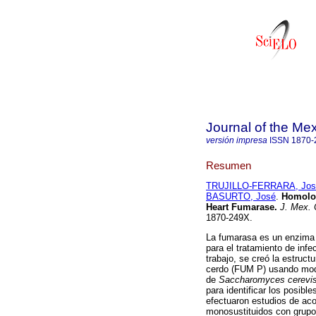
Journal of the Me
versión impresa
ISSN
1870-
Resumen
TRUJILLO-FERRARA, Jos
BASURTO, José
.
Homolog
Heart Fumarase
.
J. Mex.
1870-249X.
La fumarasa es un enzima 
para el tratamiento de inf
trabajo, se creó la estruc
cerdo (FUM P) usando mod
de
Saccharomyces cerevis
para identificar los posib
efectuaron estudios de aco
monosustituidos con grupos