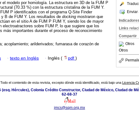
ar el modelo por homología. La estructura en 3D de la FUM P
Traduc
uctural (70.33 %) con la estructura cristalina de la FUM Y.
Enviar 
 FUM P identificados con el programa Q-Site Finder
 A y B de FUM Y. Los resultados de
docking
mostraron que
Indicadore
ctúan en el sitio A de FUM P FUM Y, siendo los de mayor
en electroatractores sobre FUM P, lo que sugiere que los
Links rela
os más importantes durante el proceso de reconocimiento
Compartir
Otros
; acoplamiento; arilderivados; fumarasa de corazón de
Otros
s
·
texto en Inglés
·
Inglés (
pdf
)
Permali
Todo el contenido de esta revista, excepto dónde está identificado, está bajo una
Licencia 
 (esq. Hércules), Colonia Crédito Constructor, Ciudad de México, Ciudad de Mé
62-68-37
jmcs@sqm.org.mx