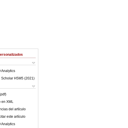
Personalizados
 Analytics
 Scholar H5M5 (
2021
)
(pdf)
lo en XML
cias del artículo
tar este artículo
 Analytics