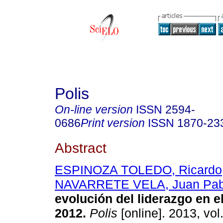
Polis
On-line version
ISSN
2594-
0686
Print version
ISSN
1870-23
Abstract
ESPINOZA TOLEDO, Ricardo
NAVARRETE VELA, Juan Pab
evolución del liderazgo en e
2012
.
Polis
[online]. 2013, vol