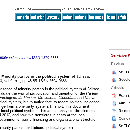
Servicios 
0686
versión impresa
ISSN
1870-2333
Revista
SciELO
.
Minority parties in the political system of Jalisco,
Google
13, vol.9, n.1, pp.43-85. ISSN 2594-0686.
Articulo
resence of minority parties in the political system of Jalisco.
valuate the way of participation and operation of the
Partido
Españo
e Ecologista de México, Movimiento Ciudadano
and
Nueva
itical system, but to notice that its recent political incidence
Artícu
hange from a one party system. In short, this document
 local political system. This article analyzes the electoral
Referen
012, and how this translates in seats at the local
Como ci
overnments, public financing and organizational structure.
SciELO
inority parties; institutions; political system.