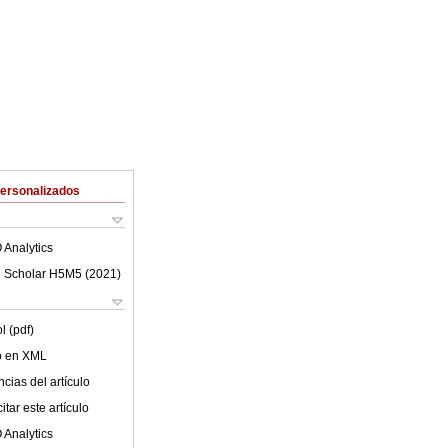
Personalizados
 Analytics
 Scholar H5M5 (
2021
)
l (pdf)
lo en XML
cias del artículo
tar este artículo
 Analytics