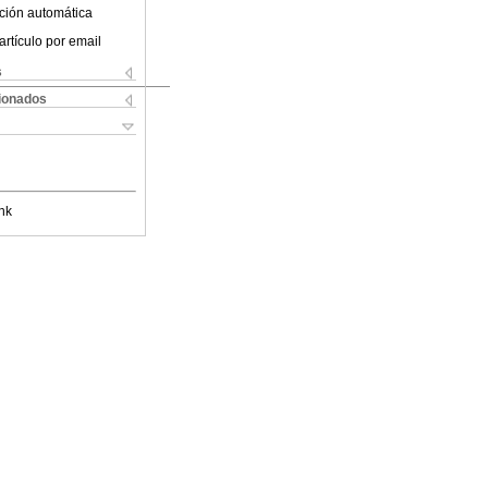
ción automática
artículo por email
s
cionados
nk