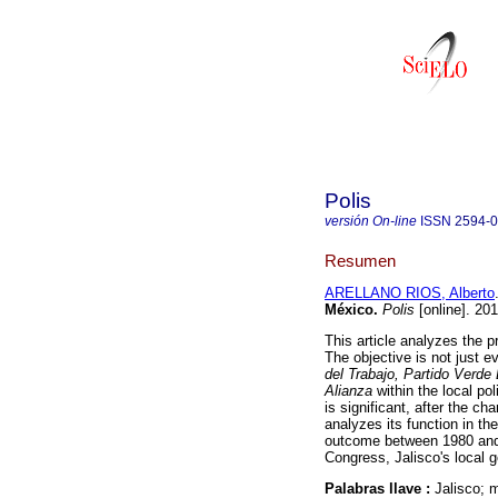
Polis
versión On-line
ISSN
2594-
Resumen
ARELLANO RIOS, Alberto
México
.
Polis
[online]. 20
This article analyzes the p
The objective is not just e
del Trabajo, Partido Verd
Alianza
within the local pol
is significant, after the c
analyzes its function in the
outcome between 1980 and 2
Congress, Jalisco's local g
Palabras llave :
Jalisco; m