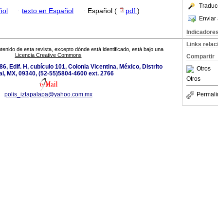
Traduc
ñol
·
texto en Español
·
Español (
pdf
)
Enviar 
Indicadore
Links rela
tenido de esta revista, excepto dónde está identificado, está bajo una
Licencia Creative Commons
Compartir
6, Edif. H, cubículo 101, Colonia Vicentina, México, Distrito
Otros
l, MX, 09340, (52-55)5804-4600 ext. 2766
Otros
polis_iztapalapa@yahoo.com.mx
Permali