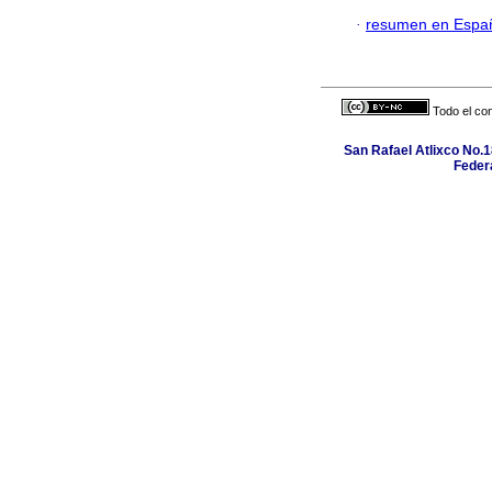
·
resumen en Espa
Todo el con
San Rafael Atlixco No.18
Federa