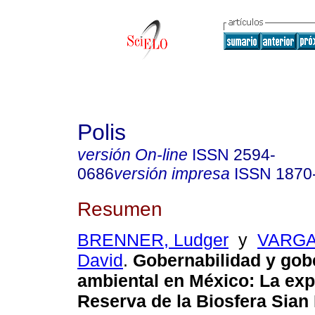
Polis
versión On-line
ISSN
2594-
0686
versión impresa
ISSN
1870
Resumen
BRENNER, Ludger
y
VARGA
David
.
Gobernabilidad y go
ambiental en México
:
La exp
Reserva
de la Biosfera Sian