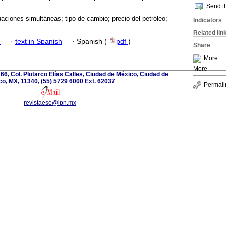
Send th
ciones simultáneas; tipo de cambio; precio del petróleo;
Indicators
Related lin
h
·
text in Spanish
·
Spanish (
pdf
)
Share
More
More
66, Col. Plutarco Elías Calles, Ciudad de México, Ciudad de
o, MX, 11340, (55) 5729 6000 Ext. 62037
Permali
revistaese@ipn.mx