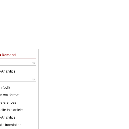
on Demand
 Analytics
h (pdf)
 in xml format
 references
cite this article
 Analytics
ic translation