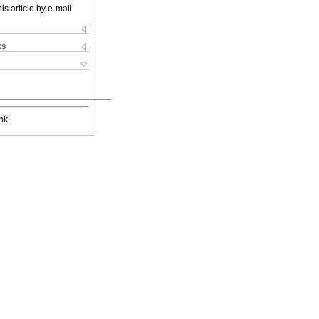
is article by e-mail
ks
nk