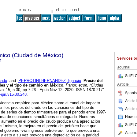
ico (Ciudad de México)
Services 
1
Journal
SciELO
ndo
and
PERROTINI HERNANDEZ, Ignacio
.
Precio del
Article
les y el tipo de cambio en México.
Panor. econ. (Ciudad
 vol.15, n.30, pp.7-26. Epub Nov 12, 2020. ISSN 1870-2171.
Spanis
e-ipn.v15i30.248
.
Article
videncia empírica para México sobre el canal de impacto
nen los precios del crudo en las variaciones del tipo de
Article
 series de tiempo trimestrales para el periodo entre 1997-
tema de ecuaciones simultáneas cointegrado. Nuestros
How to 
 aumento en el precio del crudo produce una apreciación
SciELO
así mismo, la mejora en el precio del petróleo hace que
el gobierno -vía ingresos petroleros-, lo que provoca una
Automat
l y esto a su vez provoca una depreciación de la paridad