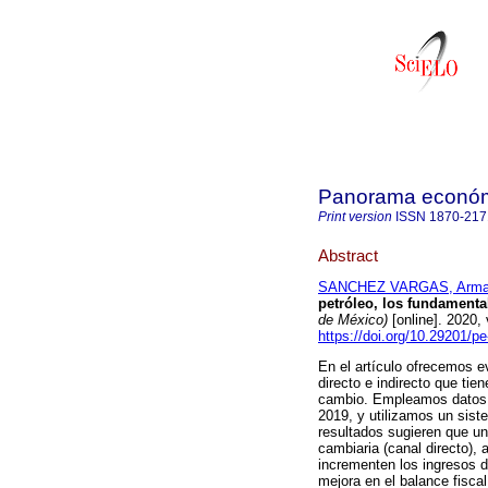
Panorama económ
Print version
ISSN
1870-217
Abstract
SANCHEZ VARGAS, Arma
petróleo, los fundamenta
de México)
[online]. 2020,
https://doi.org/10.29201/p
En el artículo ofrecemos e
directo e indirecto que tie
cambio. Empleamos datos de
2019, y utilizamos un sis
resultados sugieren que un
cambiaria (canal directo), 
incrementen los ingresos d
mejora en el balance fisca