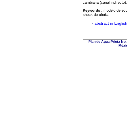
cambiaria (canal indirecto).
Keywords :
modelo de ecua
shock de oferta.
·
abstract in Englis
Plan de Agua Prieta No. 
Méxic