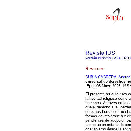
Revista IUS
versión impresa
ISSN
1870-
Resumen
SUBIA CABRERA, Andrea 
universal de derechos h
Epub 05-Mayo-2025. ISS
El presente artículo tuvo c
la libertad religiosa como
humanos. A través de la ap
que el derecho a la liberta
derechos humanos, no obsta
formas de intolerancia y d
pendientes de adopción par
persecución estatal de pers
cristianismo desde la anti