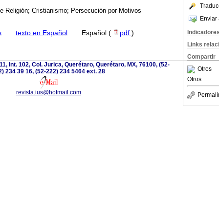
Traduc
de Religión; Cristianismo; Persecución por Motivos
.
Enviar 
Indicadore
s
·
texto en Español
·
Español (
pdf
)
Links rela
Compartir
111, Int. 102, Col. Jurica, Querétaro, Querétaro, MX, 76100, (52-
Otros
) 234 39 16, (52-222) 234 5464 ext. 28
Otros
revista.ius@hotmail.com
Permali