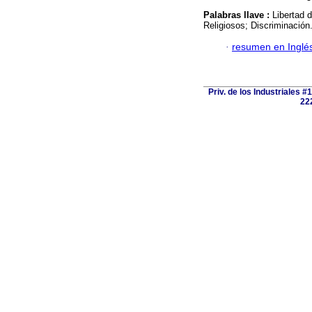
Palabras llave :
Libertad 
Religiosos; Discriminación
·
resumen en Inglé
Priv. de los Industriales #
222