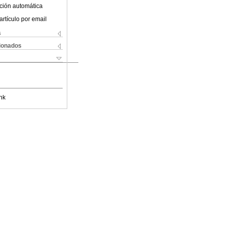
ción automática
artículo por email
s
cionados
nk