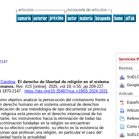
Servicios 
2147
Revista
SciELO
Carolina
.
El derecho de libertad de religión en el sistema
Google
umanos.
Rev. IUS
[online]. 2025, vol.19, n.55, pp.209-227.
N 1870-2147.
https://doi.org/10.35487/rius.v19i55.2024.1031
.
Articulo
omo objetivo analizar la persecución del cristianismo frente a
Españo
 un derecho humano en el sistema universal de derechos
licación de una metodología de tipo documental se precisa
Artícu
d religiosa está previsto en el derecho internacional de los
nte, los instrumentos hacia la eliminación de todas las
Referen
iscriminación fundadas en la religión se encuentran
Como ci
a su efectivo cumplimiento, su efecto es la existencia de
onas que profesan una religión, en particular el caso del
SciELO
güedad hasta la actualidad.