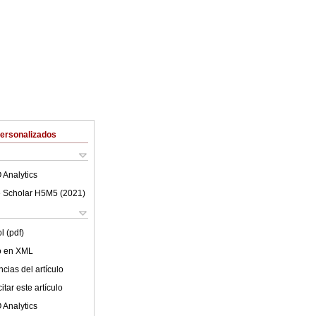
Personalizados
 Analytics
 Scholar H5M5 (
2021
)
l (pdf)
lo en XML
cias del artículo
tar este artículo
 Analytics