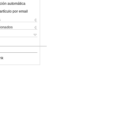
ción automática
artículo por email
s
cionados
nk