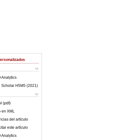
Personalizados
 Analytics
 Scholar H5M5 (
2021
)
l (pdf)
lo en XML
cias del artículo
tar este artículo
 Analytics