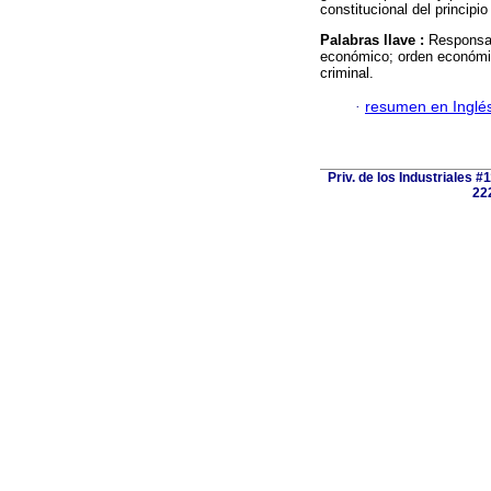
constitucional del principi
Palabras llave :
Responsab
económico; orden económic
criminal.
·
resumen en Inglé
Priv. de los Industriales #
222