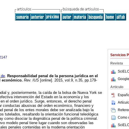
Servicios 
2147
Revista
SciELO
 de
.
Responsabilidad penal de la persona jurídica en el
Google
l económico.
Rev. IUS
[online]. 2015, vol.9, n.35, pp.179-
Articulo
ial y, posteriormente, la caída de la bolsa de Nueva York se
Españo
efectiva intervención del Estado en la economía y los
en el orden jurídico. Surge, entonces, el derecho penal
Artícu
ar conductas abusivas del orden económico, financiero y
dad penal de los entes morales debe ser analizada bajo la
Referen
cos tutelados, resaltando la orientación funcional teleológica
Como ci
y como disociar la dogmática penal de la política criminal.
uevo modelo penal tiene lugar cuando son observadas las
SciELO
ales penales contenidas en la moderna orientación