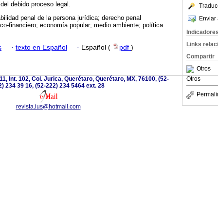
o del debido proceso legal.
Traduc
ilidad penal de la persona jurídica; derecho penal
Enviar 
o-financiero; economía popular; medio ambiente; política
Indicadore
Links rela
s
·
texto en Español
·
Español (
pdf
)
Compartir
Otros
111, Int. 102, Col. Jurica, Querétaro, Querétaro, MX, 76100, (52-
Otros
) 234 39 16, (52-222) 234 5464 ext. 28
Permali
revista.ius@hotmail.com