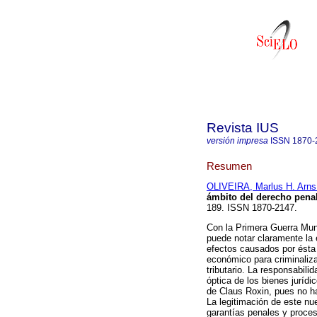
Revista IUS
versión impresa
ISSN
1870-
Resumen
OLIVEIRA, Marlus H. Arns
ámbito del derecho pena
189. ISSN 1870-2147.
Con la Primera Guerra Mund
puede notar claramente la 
efectos causados por ésta 
económico para criminaliz
tributario. La responsabili
óptica de los bienes jurídi
de Claus Roxin, pues no ha
La legitimación de este n
garantías penales y proces