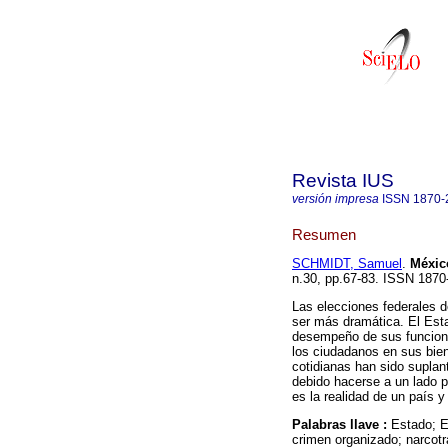
Revista IUS
versión impresa
ISSN
1870-
Resumen
SCHMIDT, Samuel
.
Méxic
n.30, pp.67-83. ISSN 1870
Las elecciones federales 
ser más dramática. El Esta
desempeño de sus funcione
los ciudadanos en sus bie
cotidianas han sido suplan
debido hacerse a un lado p
es la realidad de un país y
Palabras llave :
Estado; E
crimen organizado; narcotr