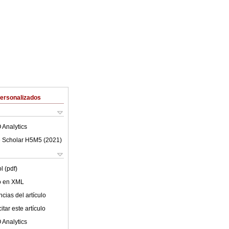
Personalizados
 Analytics
 Scholar H5M5 (
2021
)
l (pdf)
lo en XML
cias del artículo
tar este artículo
 Analytics