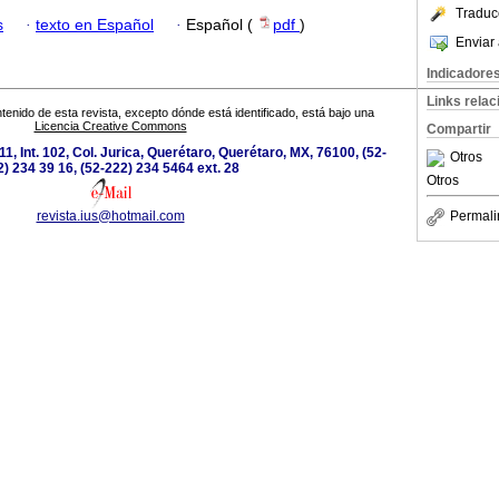
Traduc
s
·
texto en Español
·
Español (
pdf
)
Enviar 
Indicadore
Links rela
tenido de esta revista, excepto dónde está identificado, está bajo una
Licencia Creative Commons
Compartir
111, Int. 102, Col. Jurica, Querétaro, Querétaro, MX, 76100, (52-
Otros
) 234 39 16, (52-222) 234 5464 ext. 28
Otros
revista.ius@hotmail.com
Permali