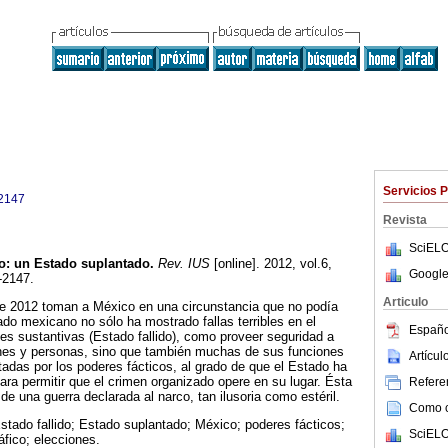
Servicios 
2147
Revista
SciELO
o
:
un Estado suplantado
.
Rev. IUS
[online]. 2012, vol.6,
Google
-2147.
Articulo
de 2012 toman a México en una circunstancia que no podía
do mexicano no sólo ha mostrado fallas terribles en el
Españo
s sustantivas (Estado fallido), como proveer seguridad a
nes y personas, sino que también muchas de sus funciones
Artícu
tadas por los poderes fácticos, al grado de que el Estado ha
ara permitir que el crimen organizado opere en su lugar. Ésta
Referen
 de una guerra declarada al narco, tan ilusoria como estéril.
Como ci
stado fallido; Estado suplantado; México; poderes fácticos;
SciELO
áfico; elecciones.