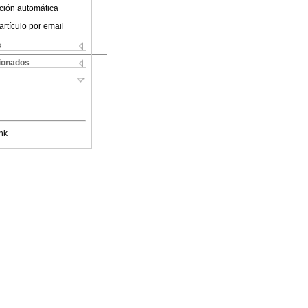
ción automática
artículo por email
s
cionados
nk