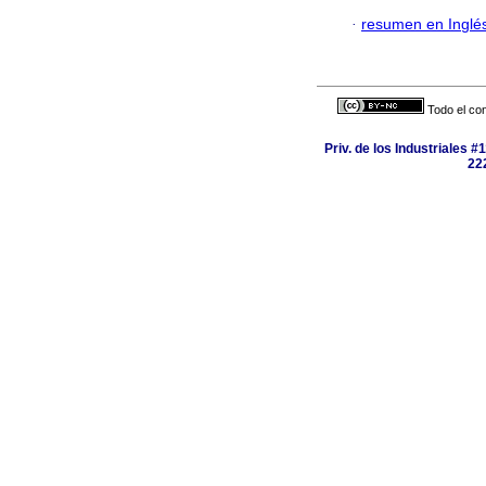
·
resumen en Inglé
Todo el con
Priv. de los Industriales #
222