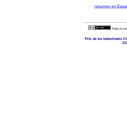
·
resumen en Espa
Todo el con
Priv. de los Industriales #
222