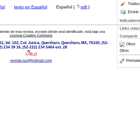
Traduc
ñol
·
texto en Español
·
Español (
pdf
)
Enviar 
Indicadore
Links rela
tenido de esta revista, excepto dónde está identificado, está bajo una
Licencia Creative Commons
Compartir
111, Int. 102, Col. Jurica, Querétaro, Querétaro, MX, 76100, (52-
Otros
) 234 39 16, (52-222) 234 5464 ext. 28
Otros
revista.ius@hotmail.com
Permali