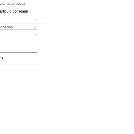
ción automática
artículo por email
s
cionados
nk