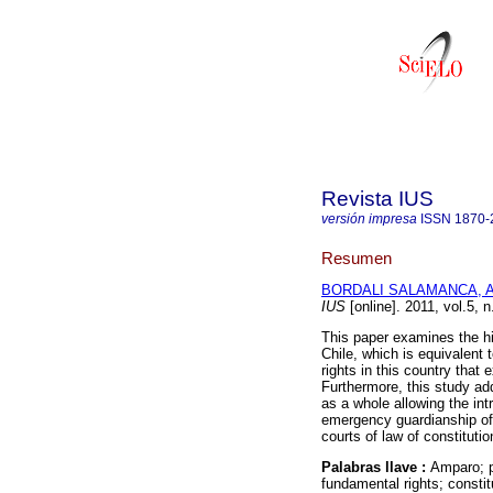
Revista IUS
versión impresa
ISSN
1870-
Resumen
BORDALI SALAMANCA, A
IUS
[online]. 2011, vol.5,
This paper examines the hist
Chile, which is equivalent 
rights in this country that 
Furthermore, this study ad
as a whole allowing the int
emergency guardianship of f
courts of law of constituti
Palabras llave :
Amparo; p
fundamental rights; constitu