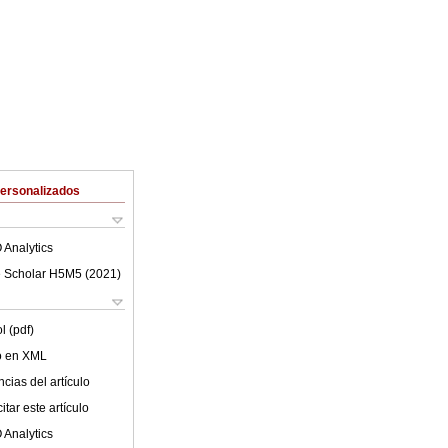
Personalizados
 Analytics
 Scholar H5M5 (
2021
)
l (pdf)
lo en XML
cias del artículo
tar este artículo
 Analytics