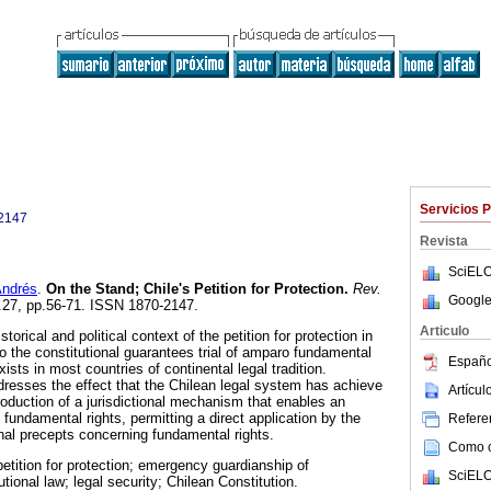
Servicios 
2147
Revista
SciELO
ndrés
.
On the Stand; Chile's Petition for Protection
.
Rev.
Google
 n.27, pp.56-71. ISSN 1870-2147.
Articulo
orical and political context of the petition for protection in
to the constitutional guarantees trial of amparo fundamental
Españo
exists in most countries of continental legal tradition.
dresses the effect that the Chilean legal system has achieve
Artícu
roduction of a jurisdictional mechanism that enables an
undamental rights, permitting a direct application by the
Referen
onal precepts concerning fundamental rights.
Como ci
etition for protection; emergency guardianship of
SciELO
tional law; legal security; Chilean Constitution.