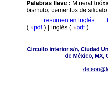
Palabras llave :
Mineral trióx
bismuto; cementos de silicato 
·
resumen en Inglés
·
(
pdf
) | Inglés (
pdf
)
Circuito interior s/n, Ciudad U
de México, MX, 
deleon@f